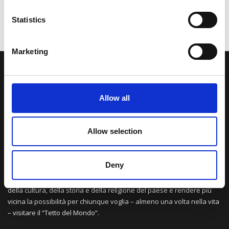
Statistics
Marketing
LA NOSTRA MISSION
Allow all
Una comunità di appassionati della cultura tibetana che hanno
avuto modo di viaggiare e conoscere questa meravigliosa regione.
Una regione affascinante, densa di spiritualità che con i suoi
Allow selection
paesaggi e la sua gente è capace di riempire il cuore.
Deny
Attraverso i nostri contributi cercheremo agevolare la conoscenza
della cultura, della storia e della religione del paese e rendere più
vicina la possibilità per chiunque voglia – almeno una volta nella vita
– visitare il “Tetto del Mondo”.