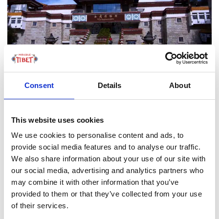
Consent
Details
About
LEGGI TUTTO
This website uses cookies
We use cookies to personalise content and ads, to
FOCUS TIBET
provide social media features and to analyse our traffic.
We also share information about your use of our site with
our social media, advertising and analytics partners who
SULLA VETTA DELLO XIZANG, DOVE IL VENTO
SOFFIA LO SPIRITO DI BUDDHA
may combine it with other information that you’ve
provided to them or that they’ve collected from your use
of their services.