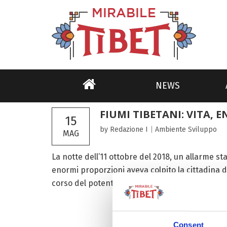
NEWS
FIUMI TIBETANI: VITA, 
15
by Redazione I
|
Ambiente
Sviluppo
MAG
La notte dell’11 ottobre del 2018, un allarme st
enormi proporzioni aveva colpito la cittadina di 
corso del potente fiume Jinsha. Solo...
Consent