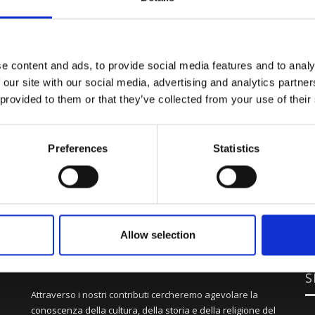
e content and ads, to provide social media features and to analy
 our site with our social media, advertising and analytics partn
 provided to them or that they’ve collected from your use of their
Preferences
Statistics
Allow selection
S
Attraverso i nostri contributi cercheremo agevolare la
conoscenza della cultura, della storia e della religione del