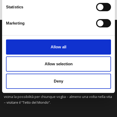
Statistics
Marketing
LA NOSTRA MISSION
Allow all
Una comunità di appassionati della cultura tibetana che hanno
avuto modo di viaggiare e conoscere questa meravigliosa regione.
Una regione affascinante, densa di spiritualità che con i suoi
Allow selection
paesaggi e la sua gente è capace di riempire il cuore.
Deny
Attraverso i nostri contributi cercheremo agevolare la conoscenza
della cultura, della storia e della religione del paese e rendere più
vicina la possibilità per chiunque voglia – almeno una volta nella vita
– visitare il “Tetto del Mondo”.