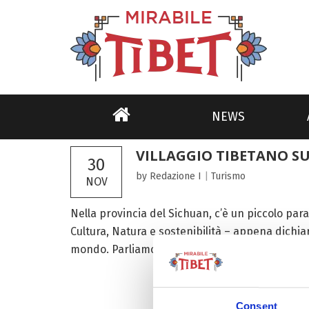
NEWS
VILLAGGIO TIBETANO S
30
by Redazione I
|
Turismo
NOV
Nella provincia del Sichuan, c’è un piccolo par
Cultura, Natura e sostenibilità – appena dichiara
mondo. Parliamo di Jikayi – letteralmente, “un l
Consent