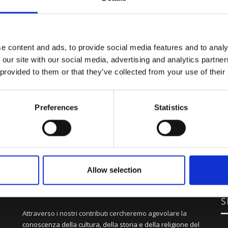
e content and ads, to provide social media features and to analy
 our site with our social media, advertising and analytics partn
 provided to them or that they’ve collected from your use of their
Preferences
Statistics
Allow selection
S
Attraverso i nostri contributi cercheremo agevolare la
conoscenza della cultura, della storia e della religione del