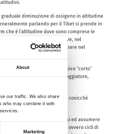
atitudini.
a graduale diminuzione di ossigeno in altitudine
eneralmente parlando per il Tibet si prende in
0m che è l’altitudine dove sono comprese le
ueste altitudini è piuttosto breve, nel
per questa ragione si può incappare nel
About
nti come iperventilazione, respiro “corto”
mi non devono spaventare il viaggiatore,
se our traffic. We also share
a carenza di ossigeno nell’aria, cosicché
ers who may combine it with
 services.
 bisogna spaventarsi o allarmarsi ed assumere
 della respirazione periodica, ovvero cicli di
Marketing