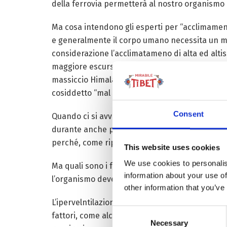
della ferrovia permetterà al nostro organismo u
Ma cosa intendono gli esperti per “acclimamento
e generalmente il corpo umano necessita un mi
considerazione l’acclimatameno di alta ed alti
maggiore escursioni ai siti lamasti o di interess
massiccio Himalayano si parla di esposizioni c
cosiddetto “mal di montagna”.
Consent
Quando ci si avventura in alta montagna, il fis
durante anche piccole fasi di sfogo e cambiame
perché, come ripetiamo, sono normali acclimat
This website uses cookies
We use cookies to personalis
Ma quali sono i fattori scatenanti? La risposta 
information about your use of
l’organismo deve respirare più velocemente p
other information that you’ve
L’ipervelntilazione non è un fenomeno da sott
Consent
fattori, come alcolici o farmaci, che deprimano
Necessary
Selection