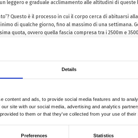
n leggero e graduale acclimamento alle altitudini di queste l
”? Questo è il processo in cui il corpo cerca di abituarsi all
nimo di qualche giorno, fino al massimo di una settimana. G
ssima quota, ovvero quella fascia compresa tra i 2500m e 350
e naturalistico. A differenza delle Alpi, dove l’esposizione a q
he possono arrivare anche a sette o dieci giorni se non più, 
Details
co è inconsciamente soggetto a normali e fisiologici cambiame
nti della frequenza respiratoria notturna. Tutti questi sinto
azione che il nostro organismo necessita.
e content and ads, to provide social media features and to analy
più semplice è il calo della pressione barometrica”, ovvero un
 our site with our social media, advertising and analytics partn
er compensare il necessario fabbisogno.
 provided to them or that they’ve collected from your use of their
ovalutare tant’è che in quanto fisiologico cambiamento, non
 la respirazione veloce. Per questa ragione, anche il fenomeno
Preferences
Statistics