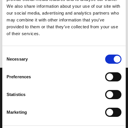
We also share information about your use of our site with
our social media, advertising and analytics partners who
may combine it with other information that you’ve
©Kefin Frayer
provided to them or that they’ve collected from your use
of their services.
Consent
Necessary
Selection
Preferences
LA NOSTRA MISSION
Statistics
Una comunità di appassionati della cultura tibetana che hanno
avuto modo di viaggiare e conoscere questa meravigliosa regione.
Una regione affascinante, densa di spiritualità che con i suoi
Marketing
paesaggi e la sua gente è capace di riempire il cuore.