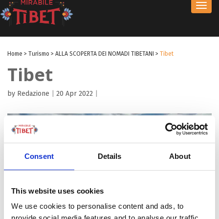
Toggl
navig
Home
>
Turismo
>
ALLA SCOPERTA DEI NOMADI TIBETANI
>
Tibet
Tibet
by Redazione
|
20 Apr 2022
|
Consent
Details
About
This website uses cookies
We use cookies to personalise content and ads, to
provide social media features and to analyse our traffic.