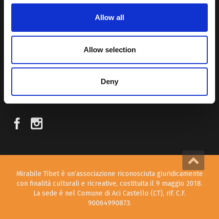
Allow all
Attraverso i nostri contributi cercheremo agevolare la conoscenza
della cultura, della storia e della religione del paese e rendere più
vicina la possibilità per chiunque voglia – almeno una volta nella vita
Allow selection
– visitare il “Tetto del Mondo”.
Deny
SEGUICI SUI NOSTRI SOCIAL
Mirabile Tibet è un’associazione riconosciuta giuridicamente
con finalità culturali e ricreative, costituita il 9 maggio 2018.
La sede è nel Comune di Aci Castello (CT), rif. C.F.
90064990873.