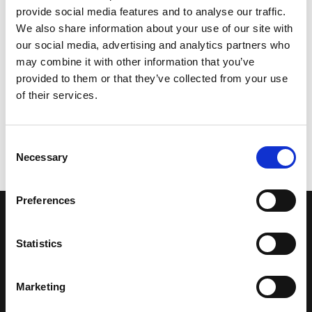
provide social media features and to analyse our traffic.
We also share information about your use of our site with
our social media, advertising and analytics partners who
may combine it with other information that you’ve
provided to them or that they’ve collected from your use
of their services.
Consent
Necessary
Selection
Preferences
LA NOSTRA MISSION
Statistics
Una comunità di appassionati della cultura tibetana che hanno
avuto modo di viaggiare e conoscere questa meravigliosa regione.
Marketing
Una regione affascinante, densa di spiritualità che con i suoi