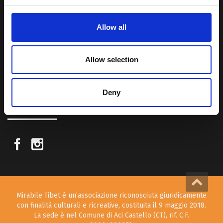
paesaggi e la sua gente è capace di riempire il cuore.
Allow all
Attraverso i nostri contributi cercheremo agevolare la conoscenza
della cultura, della storia e della religione del paese e rendere più
vicina la possibilità per chiunque voglia – almeno una volta nella vita
Allow selection
– visitare il “Tetto del Mondo”.
Deny
SEGUICI SUI NOSTRI SOCIAL
Mirabile Tibet è un’associazione riconosciuta giuridicamente
con finalità culturali e ricreative, costituita il 9 maggio 2018.
La sede è nel Comune di Aci Castello (CT), rif. C.F.