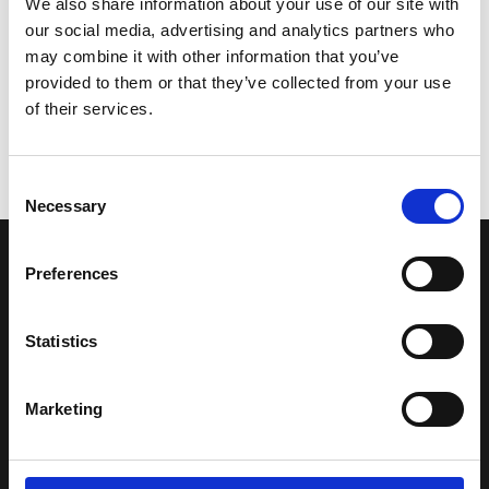
We also share information about your use of our site with
our social media, advertising and analytics partners who
may combine it with other information that you’ve
provided to them or that they’ve collected from your use
of their services.
Consent
Necessary
Selection
LA NOSTRA MISSION
Preferences
Statistics
Una comunità di appassionati della cultura tibetana che hanno
avuto modo di viaggiare e conoscere questa meravigliosa regione.
Una regione affascinante, densa di spiritualità che con i suoi
Marketing
paesaggi e la sua gente è capace di riempire il cuore.