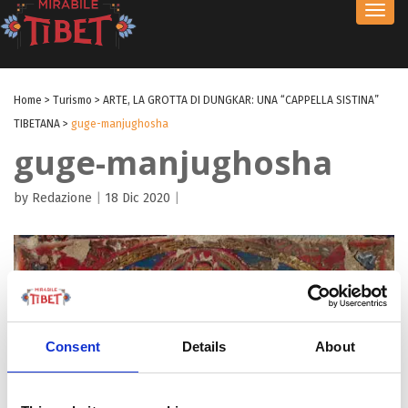
Toggl
navig
Home
>
Turismo
>
ARTE, LA GROTTA DI DUNGKAR: UNA “CAPPELLA SISTINA”
TIBETANA
>
guge-manjughosha
guge-manjughosha
by Redazione
|
18 Dic 2020
|
Consent
Details
About