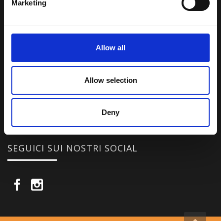
Marketing
Una comunità di appassionati della cultura tibetana che hanno
avuto modo di viaggiare e conoscere questa meravigliosa regione.
Una regione affascinante, densa di spiritualità che con i suoi
paesaggi e la sua gente è capace di riempire il cuore.
Allow all
Attraverso i nostri contributi cercheremo agevolare la conoscenza
Allow selection
della cultura, della storia e della religione del paese e rendere più
vicina la possibilità per chiunque voglia – almeno una volta nella vita
– visitare il “Tetto del Mondo”.
Deny
SEGUICI SUI NOSTRI SOCIAL