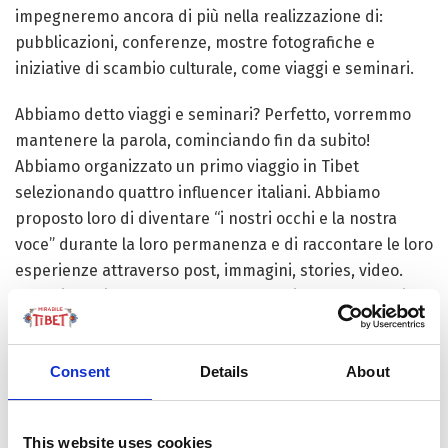
impegneremo ancora di più nella realizzazione di:
pubblicazioni, conferenze, mostre fotografiche e
iniziative di scambio culturale, come viaggi e seminari.
Abbiamo detto viaggi e seminari? Perfetto, vorremmo
mantenere la parola, cominciando fin da subito!
Abbiamo organizzato un primo viaggio in Tibet
selezionando quattro influencer italiani. Abbiamo
proposto loro di diventare “i nostri occhi e la nostra
voce” durante la loro permanenza e di raccontare le loro
esperienze attraverso post, immagini, stories, video.
Complimenti anche a loro, con l’augurio che questo tipo
di iniziative possano moltiplicarsi portando un numero
sempre più grande di voi sul Tetto Del Mondo. Prima che
Consent
Details
About
lo diciate voi, lo dico io: anche a chi scrive sarebbe
piaciuto essere nel gruppo (oltre che a portare il
numero più grande possibile di voi), ma da qualche
This website uses cookies