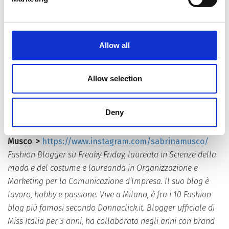
>
https://www.instagram.com/mattiabonavida/
Nato e cresciuto a Riva del Garda è un fotografo di
paesaggi e natura. Ama l’uso del colore per stupire e
Allow all
raccontare storie facendo leva sulle emozioni che i suoi
scatti sono capaci di evocare. Fotografo ufficiale Nikon, ama
i trekking in alta quota dove rimane in solitaria per diverse
Allow selection
ore, a caccia del momento perfetto per lo scatto. Ha un
grande seguito sui suoi account Instagram e Facebook.
Deny
Sabrina
Musco
>
https://www.instagram.com/sabrinamusco/
Fashion Blogger su Freaky Friday, laureata in Scienze della
moda e del costume e laureanda in Organizzazione e
Marketing per la Comunicazione d’Impresa. Il suo blog è
lavoro, hobby e passione. Vive a Milano, è fra i 10 Fashion
blog più famosi secondo
Donnaclick.it
. Blogger ufficiale di
Miss Italia per 3 anni, ha collaborato negli anni con brand