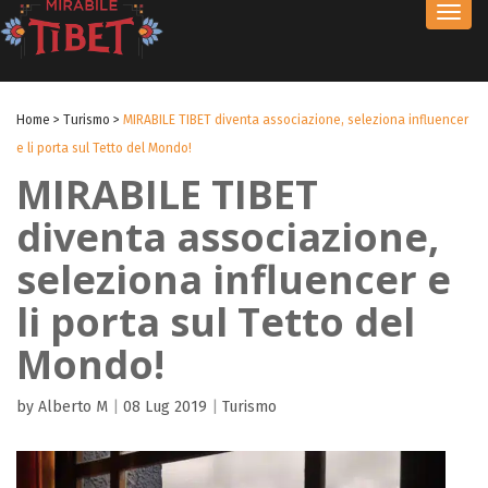
Toggl
navig
Home
>
Turismo
>
MIRABILE TIBET diventa associazione, seleziona influencer
e li porta sul Tetto del Mondo!
MIRABILE TIBET
diventa associazione,
seleziona influencer e
li porta sul Tetto del
Mondo!
by Alberto M
|
08 Lug 2019
|
Turismo