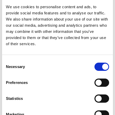
parte si doveva pur cominciare! E chi è stato selezionate
We use cookies to personalise content and ads, to
ha tutte le carte per fare un magnifico lavoro… di cui noi
provide social media features and to analyse our traffic.
godremo, deliziandoci, a distanza.
We also share information about your use of our site with
Ecco i fortunati (e in gamba) partecipanti al viaggio in Tibet, uno
our social media, advertising and analytics partners who
ad uno:
may combine it with other information that you’ve
Paolo Balsamo
provided to them or that they’ve collected from your use
>
https://www.instagram.com/paolobalsamo/
of their services.
Instagramer italiano di 29 anni, nato in Basilicata e
trapiantato in Umbria. Social Media Manager e Content
Consent
Creator di professione, viaggiatore per amore del Mondo,
Necessary
Selection
grazie ad Instagram ha alimentato la sua passione per i
viaggi, visitando e scoprendo luoghi prima sconosciuti. In
ogni scatto cerca di trasmettere il suo vissuto personale.
Preferences
Un’abilità coltivata così bene nel tempo da essere una delle
sue qualità più apprezzate. Collabora tra gli altri con
Statistics
Samsung, Huawei, Canon, Asus, Seat, Enel, Audi, Universal.
Mattia Bonavida
Marketing