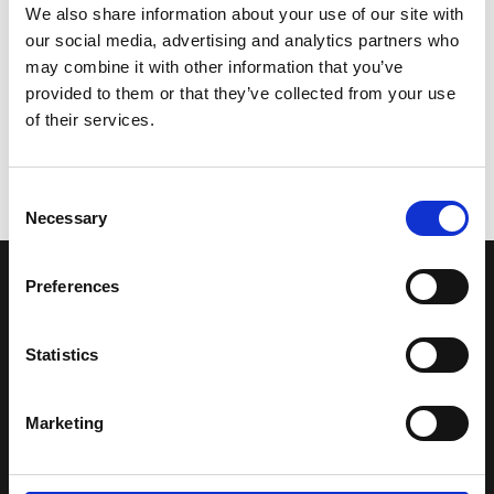
We also share information about your use of our site with
our social media, advertising and analytics partners who
may combine it with other information that you’ve
provided to them or that they’ve collected from your use
of their services.
Consent
Necessary
Selection
Preferences
LA NOSTRA MISSION
Statistics
Una comunità di appassionati della cultura tibetana che hanno
avuto modo di viaggiare e conoscere questa meravigliosa regione.
Una regione affascinante, densa di spiritualità che con i suoi
Marketing
paesaggi e la sua gente è capace di riempire il cuore.