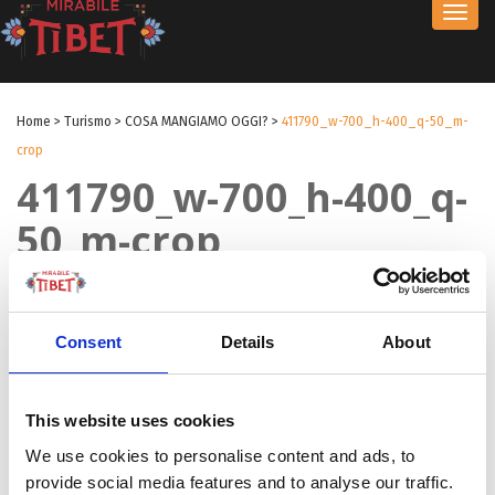
Toggl
navig
Home
>
Turismo
>
COSA MANGIAMO OGGI?
>
411790_w-700_h-400_q-50_m-
crop
411790_w-700_h-400_q-
50_m-crop
by Redazione
|
27 Mag 2017
|
Consent
Details
About
This website uses cookies
We use cookies to personalise content and ads, to
provide social media features and to analyse our traffic.