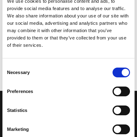
We use cookies to personalise content and ads, to
provide social media features and to analyse our traffic.
We also share information about your use of our site with
our social media, advertising and analytics partners who
may combine it with other information that you’ve
provided to them or that they’ve collected from your use
of their services.
Consent
Necessary
Selection
Preferences
LA NOSTRA MISSION
Statistics
Una comunità di appassionati della cultura tibetana che hanno
Marketing
avuto modo di viaggiare e conoscere questa meravigliosa regione.