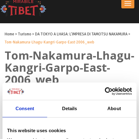
Toggl
navig
Home
>
Turismo
>
DA TOKYO A LHASA: L’IMPRESA DI TAMOTSU NAKAMURA
>
Tom-Nakamura-Lhagu-Kangri-Garpo-East-2006_web
Tom-Nakamura-Lhagu-
Kangri-Garpo-East-
2006_web
by Redazione
|
25 Ott 2022
|
Consent
Details
About
This website uses cookies