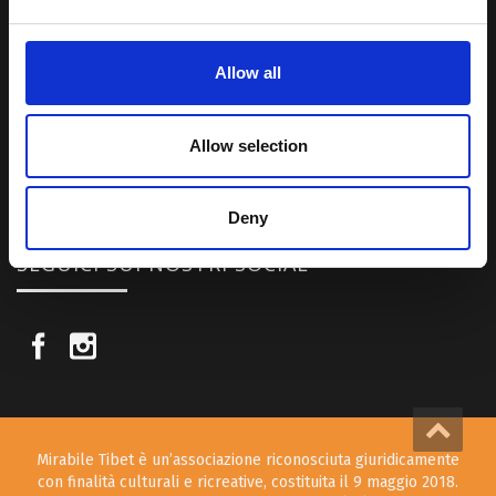
Una regione affascinante, densa di spiritualità che con i suoi
paesaggi e la sua gente è capace di riempire il cuore.
Allow all
Attraverso i nostri contributi cercheremo agevolare la conoscenza
della cultura, della storia e della religione del paese e rendere più
Allow selection
vicina la possibilità per chiunque voglia – almeno una volta nella vita
– visitare il “Tetto del Mondo”.
Deny
SEGUICI SUI NOSTRI SOCIAL
Mirabile Tibet è un’associazione riconosciuta giuridicamente
con finalità culturali e ricreative, costituita il 9 maggio 2018.