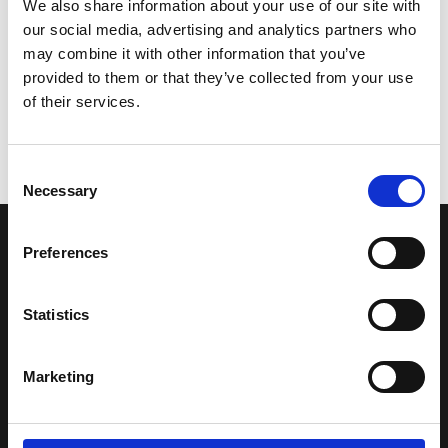
We also share information about your use of our site with
our social media, advertising and analytics partners who
may combine it with other information that you’ve
provided to them or that they’ve collected from your use
of their services.
Consent
Necessary
Selection
LA NOSTRA MISSION
Preferences
Statistics
Una comunità di appassionati della cultura tibetana che hanno
avuto modo di viaggiare e conoscere questa meravigliosa regione.
Una regione affascinante, densa di spiritualità che con i suoi
Marketing
paesaggi e la sua gente è capace di riempire il cuore.