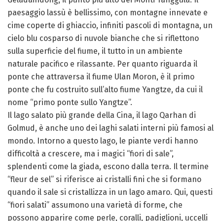
paesaggio lassù è bellissimo, con montagne innevate e
cime coperte di ghiaccio, infiniti pascoli di montagna, un
cielo blu cosparso di nuvole bianche che si riflettono
sulla superficie del fiume, il tutto in un ambiente
naturale pacifico e rilassante. Per quanto riguarda il
ponte che attraversa il fiume Ulan Moron, è il primo
ponte che fu costruito sull’alto fiume Yangtze, da cui il
nome “primo ponte sullo Yangtze”.
Il lago salato più grande della Cina, il lago Qarhan di
Golmud, è anche uno dei laghi salati interni più famosi al
mondo. Intorno a questo lago, le piante verdi hanno
difficoltà a crescere, ma i magici “fiori di sale”,
splendenti come la giada, escono dalla terra. Il termine
“fleur de sel” si riferisce ai cristalli fini che si formano
quando il sale si cristallizza in un lago amaro. Qui, questi
“fiori salati” assumono una varietà di forme, che
possono apparire come perle, coralli, padiglioni, uccelli