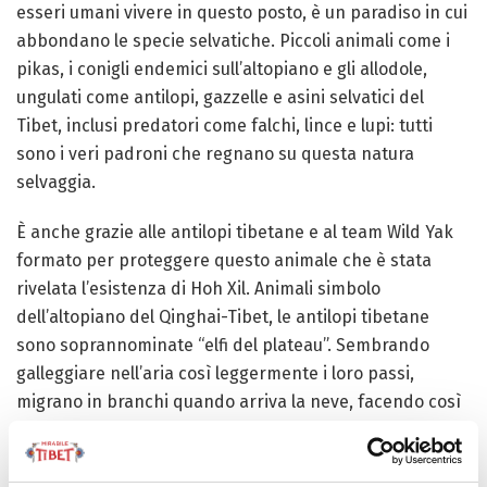
esseri umani vivere in questo posto, è un paradiso in cui
abbondano le specie selvatiche. Piccoli animali come i
pikas, i conigli endemici sull’altopiano e gli allodole,
ungulati come antilopi, gazzelle e asini selvatici del
Tibet, inclusi predatori come falchi, lince e lupi: tutti
sono i veri padroni che regnano su questa natura
selvaggia.
È anche grazie alle antilopi tibetane e al team Wild Yak
formato per proteggere questo animale che è stata
rivelata l’esistenza di Hoh Xil. Animali simbolo
dell’altopiano del Qinghai-Tibet, le antilopi tibetane
sono soprannominate “elfi del plateau”. Sembrando
galleggiare nell’aria così leggermente i loro passi,
migrano in branchi quando arriva la neve, facendo così
battere il cuore di questa vasta distesa di natura
selvaggia. La Riserva Naturale Hoh Xil è il principale
terreno di pascolo per le antilopi tibetane, essenziale