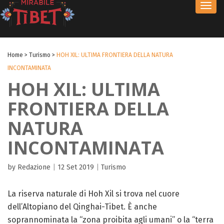
Toggl
navig
Home
>
Turismo
>
HOH XIL: ULTIMA FRONTIERA DELLA NATURA
INCONTAMINATA
HOH XIL: ULTIMA
FRONTIERA DELLA
NATURA
INCONTAMINATA
by Redazione
|
12 Set 2019
|
Turismo
La riserva naturale di Hoh Xil si trova nel cuore
dell’Altopiano del Qinghai-Tibet. È anche
soprannominata la “zona proibita agli umani” o la “terra