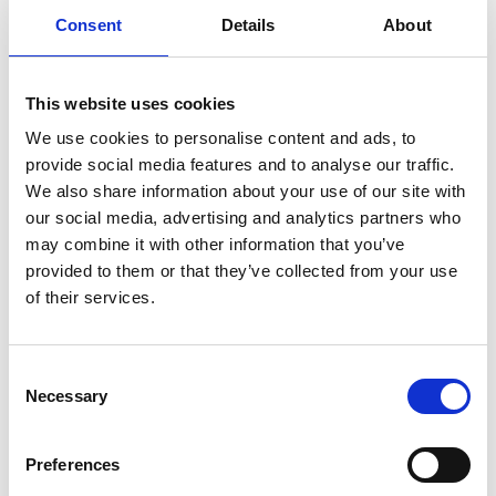
Consent
Details
About
per mantenere la loro rotta migratoria. Questo percorso
tra i tratti superiori dei tre fiumi sopra menzionati e la
Riserva Naturale Hoh Xil è completamente preservato
This website uses cookies
nella regione, promuovendo così la migrazione
We use cookies to personalise content and ads, to
ininterrotta delle antilopi tibetane. Ogni anno, a partire
provide social media features and to analyse our traffic.
da maggio, decine di migliaia di antilopi tibetane dello
We also share information about your use of our site with
Xinjiang, del Tibet e del Qinghai viaggiano verso il lago
our social media, advertising and analytics partners who
Zonag nella zona di Hoh Xil per dare alla luce i loro
may combine it with other information that you’ve
piccoli. Ad agosto, le antilopi femmina partono con la
provided to them or that they’ve collected from your use
prole e completano il processo di migrazione. Ma
of their services.
perché questo spostamento preciso? Su quali punti di
riferimento fanno affidamento le antilopi tibetane per
trovare la loro strada? Queste domande rimangono
Consent
Necessary
Selection
avvolte nel mistero…
Nel 1995, il governo provinciale del Qinghai ha istituito
Preferences
una riserva naturale a livello provinciale per proteggere