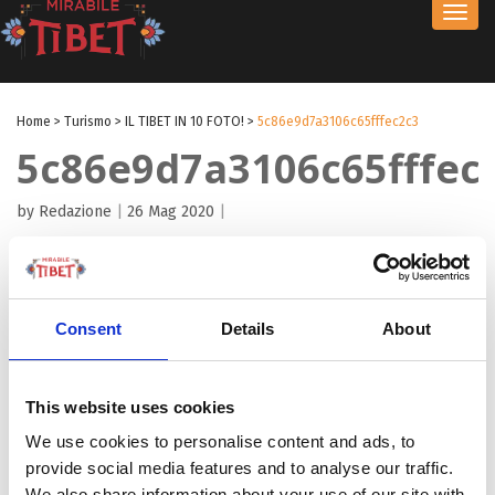
Toggl
navig
Home
>
Turismo
>
IL TIBET IN 10 FOTO!
>
5c86e9d7a3106c65fffec2c3
5c86e9d7a3106c65fffec
by Redazione
|
26 Mag 2020
|
Consent
Details
About
This website uses cookies
We use cookies to personalise content and ads, to
provide social media features and to analyse our traffic.
We also share information about your use of our site with