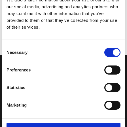
our social media, advertising and analytics partners who
may combine it with other information that you’ve
provided to them or that they’ve collected from your use
of their services.
Consent
Necessary
Selection
LA NOSTRA MISSION
Preferences
Una comunità di appassionati della cultura tibetana che hanno
Statistics
avuto modo di viaggiare e conoscere questa meravigliosa regione.
Una regione affascinante, densa di spiritualità che con i suoi
paesaggi e la sua gente è capace di riempire il cuore.
Marketing
Attraverso i nostri contributi cercheremo agevolare la conoscenza