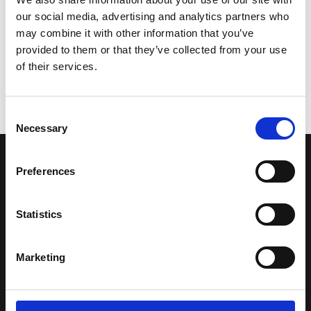
our social media, advertising and analytics partners who
may combine it with other information that you’ve
provided to them or that they’ve collected from your use
of their services.
Consent
Necessary
Selection
LA NOSTRA MISSION
Preferences
Una comunità di appassionati della cultura tibetana che hanno
Statistics
avuto modo di viaggiare e conoscere questa meravigliosa regione.
Una regione affascinante, densa di spiritualità che con i suoi
Marketing
paesaggi e la sua gente è capace di riempire il cuore.
Attraverso i nostri contributi cercheremo agevolare la conoscenza