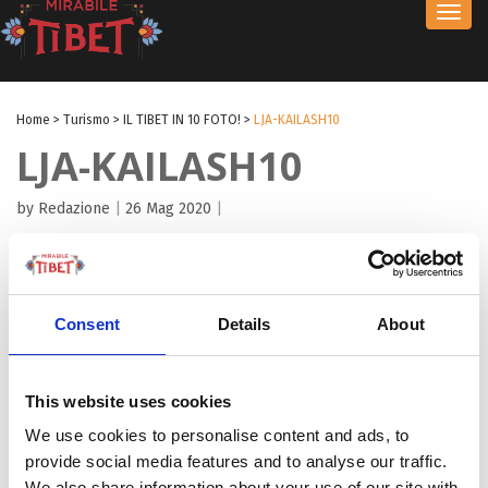
Toggl
navig
Home
>
Turismo
>
IL TIBET IN 10 FOTO!
>
LJA-KAILASH10
LJA-KAILASH10
by Redazione
|
26 Mag 2020
|
Consent
Details
About
This website uses cookies
We use cookies to personalise content and ads, to
provide social media features and to analyse our traffic.
We also share information about your use of our site with