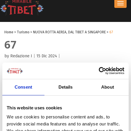
Toggl
navig
Home
>
Turismo
>
NUOVA ROTTA AEREA, DAL TIBET A SINGAPORE
>
67
67
by Redazione I
|
15 Dic 2024
|
Consent
Details
About
This website uses cookies
We use cookies to personalise content and ads, to
provide social media features and to analyse our traffic.
We also share information about your use of our site with