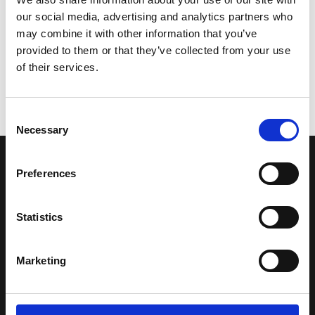
our social media, advertising and analytics partners who
may combine it with other information that you’ve
provided to them or that they’ve collected from your use
of their services.
Consent
Necessary
Selection
LA NOSTRA MISSION
Preferences
Una comunità di appassionati della cultura tibetana che hanno
Statistics
avuto modo di viaggiare e conoscere questa meravigliosa regione.
Una regione affascinante, densa di spiritualità che con i suoi
paesaggi e la sua gente è capace di riempire il cuore.
Marketing
Attraverso i nostri contributi cercheremo agevolare la conoscenza