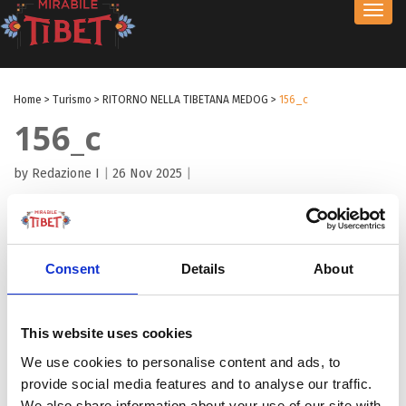
Toggl
navig
Home
>
Turismo
>
RITORNO NELLA TIBETANA MEDOG
>
156_c
156_c
by Redazione I
|
26 Nov 2025
|
Consent
Details
About
This website uses cookies
We use cookies to personalise content and ads, to
provide social media features and to analyse our traffic.
We also share information about your use of our site with