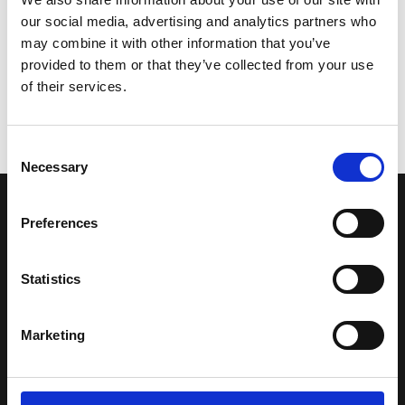
our social media, advertising and analytics partners who
may combine it with other information that you’ve
provided to them or that they’ve collected from your use
of their services.
Consent
Necessary
Selection
LA NOSTRA MISSION
Preferences
Una comunità di appassionati della cultura tibetana che hanno
Statistics
avuto modo di viaggiare e conoscere questa meravigliosa regione.
Una regione affascinante, densa di spiritualità che con i suoi
paesaggi e la sua gente è capace di riempire il cuore.
Marketing
Attraverso i nostri contributi cercheremo agevolare la conoscenza