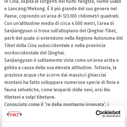
in Cina, ospita le sorgenti dei fiumi Yangtze, Fiume Giallo
e Lancang/Mekong. È il più grande del suo genere nel
Paese, coprendo un’area di 123.100 chilometri quadrati.
Con un’altitudine media di circa 4.500 metri, l’area di
Sanjiangyuan si trova sull’altopiano del Qinghai-Tibet,
parti del quale si estendono nella Regione Autonoma del
Tibet della Cina sudoccidentale e nella provincia
nordoccidentale del Qinghai.
Sanjiangyuan è solitamente vista come un’area arida e
gelida a causa della sua elevata altitudine. Tuttavia, la
preziosa acqua che scorre dai massicci ghiacciai
montani ha fatto sviluppare numerose specie di flora e
fauna selvatiche, come leopardi delle nevi, orsi blu
tibetani e volpi tibetane.
Conosciuto come il “re della montagna innevata”, i
leopardi delle nevi vivono generalmente tra le nude
rocce della montagna e lungo il limite delle nevi. Sono
animali estremamente cauti tanto che le persone