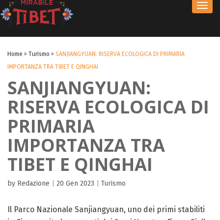
Toggl
navig
Home
>
Turismo
>
SANJIANGYUAN: RISERVA ECOLOGICA DI PRIMARIA
IMPORTANZA TRA TIBET E QINGHAI
SANJIANGYUAN:
RISERVA ECOLOGICA DI
PRIMARIA
IMPORTANZA TRA
TIBET E QINGHAI
by Redazione
|
20 Gen 2023
|
Turismo
Il Parco Nazionale Sanjiangyuan, uno dei primi stabiliti