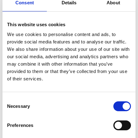
Consent
Details
About
riescono a malapena a localizzarli. Ad oggi, sono stati
identificati almeno 400 leopardi delle nevi su oltre
100.000 immagini scattate da telecamere a infrarossi
This website uses cookies
nell’area di Sanjiangyuan. La telecamera ha anche
We use cookies to personalise content and ads, to
registrato molte scene di leopardi delle nevi adulti che
provide social media features and to analyse our traffic.
si prendono cura dei propri cuccioli.
We also share information about your use of our site with
L’orso blu tibetano è una sottospecie di orso bruno,
our social media, advertising and analytics partners who
raramente avvistato in natura. L’orso è nero con una
may combine it with other information that you’ve
provided to them or that they’ve collected from your use
sfumatura di blu e caratterizzato da un iconico collare
of their services.
bianco intorno al collo. Con i continui sforzi per la
protezione e la conservazione dell’ambiente, la
popolazione di orsi è in aumento. Vengono ripresi filmati
Consent
dell’orso grazie a droni e a telecamere nascoste
Necessary
Selection
nell’ambiente.
Oltre ai due potenti e riservati predatori, la volpe
Preferences
tibetana è un’altra specie che si incontra raramente. Le
foto della specie da distanza ravvicinata non si vedono