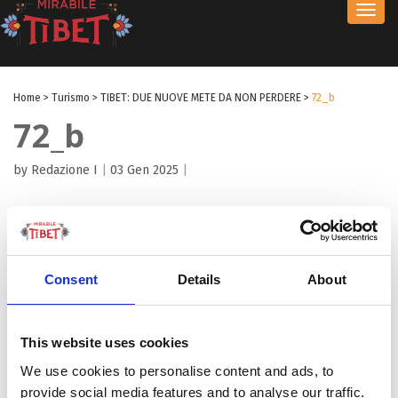
Toggl
navig
Home
>
Turismo
>
TIBET: DUE NUOVE METE DA NON PERDERE
>
72_b
72_b
by Redazione I
|
03 Gen 2025
|
Consent
Details
About
This website uses cookies
We use cookies to personalise content and ads, to
provide social media features and to analyse our traffic.