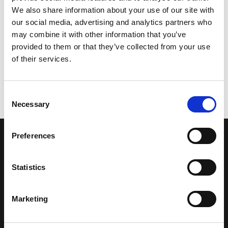
We also share information about your use of our site with
our social media, advertising and analytics partners who
may combine it with other information that you’ve
provided to them or that they’ve collected from your use
of their services.
Consent
Necessary
Selection
Preferences
LA NOSTRA MISSION
Statistics
Una comunità di appassionati della cultura tibetana che hanno
avuto modo di viaggiare e conoscere questa meravigliosa regione.
Una regione affascinante, densa di spiritualità che con i suoi
Marketing
paesaggi e la sua gente è capace di riempire il cuore.