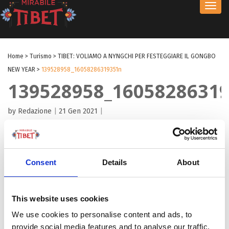
Toggl
navig
Home
>
Turismo
>
TIBET: VOLIAMO A NYNGCHI PER FESTEGGIARE IL GONGBO
NEW YEAR
>
139528958_16058286319351n
139528958_1605828631
by Redazione
|
21 Gen 2021
|
Consent
Details
About
This website uses cookies
We use cookies to personalise content and ads, to
provide social media features and to analyse our traffic.