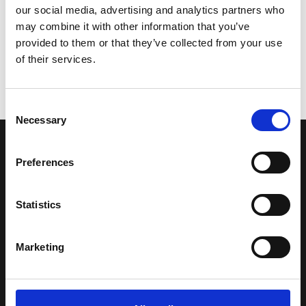
our social media, advertising and analytics partners who
may combine it with other information that you’ve
provided to them or that they’ve collected from your use
of their services.
Consent
Necessary
Selection
LA NOSTRA MISSION
Preferences
Una comunità di appassionati della cultura tibetana che hanno
Statistics
avuto modo di viaggiare e conoscere questa meravigliosa regione.
Una regione affascinante, densa di spiritualità che con i suoi
paesaggi e la sua gente è capace di riempire il cuore.
Marketing
Attraverso i nostri contributi cercheremo agevolare la conoscenza
della cultura, della storia e della religione del paese e rendere più