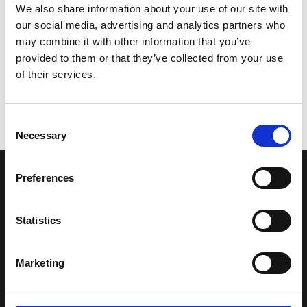
We also share information about your use of our site with
our social media, advertising and analytics partners who
may combine it with other information that you’ve
provided to them or that they’ve collected from your use
of their services.
Consent
Necessary
Selection
Preferences
LA NOSTRA MISSION
Statistics
Una comunità di appassionati della cultura tibetana che hanno
avuto modo di viaggiare e conoscere questa meravigliosa regione.
Una regione affascinante, densa di spiritualità che con i suoi
Marketing
paesaggi e la sua gente è capace di riempire il cuore.