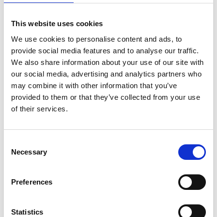
Una volta completata, la centrale, i cui generatori
entreranno in funzione nel 2021, avrà una capacità di 1,2
This website uses cookies
milioni di Kw e genererà 5,4 miliardi di Kh\h all’anno. La
We use cookies to personalise content and ads, to
diga, alta 112 metri, formerà un invaso di 675 milioni di
provide social media features and to analyse our traffic.
metri cubi d’acqua. Perché investire nell’idroelettrico?
We also share information about your use of our site with
Secondo le autorità locali, il progetto aiuterà la Cina a
our social media, advertising and analytics partners who
diventare meno dipendente dal carbone oltre a fornire
may combine it with other information that you’ve
lavoro alla popolazione locale, che sarà impiegata nella
provided to them or that they’ve collected from your use
manutenzione della centrale.
of their services.
La costruzione dell’intero complesso è un vero
capolavoro di ingegneria. Il sito, collocato in una valle
Consent
molto arida, ha richiesto studi approfonditi, anche per
Necessary
Selection
ridurre l’impatto ambientale. Ad esempio il “Progetto
Suwalong” comprende sistemi per permettere il
Preferences
passaggio dei pesci e un centro di acquacoltura per
compensare eventuali danni arrecati alla fauna. Hu
Statistics
Guliang ha dichiarato che per tutti i lavori necessari alla