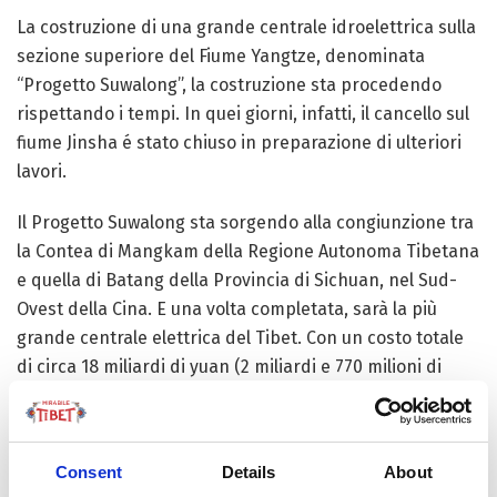
La costruzione di una grande centrale idroelettrica sulla
sezione superiore del Fiume Yangtze, denominata
“Progetto Suwalong”, la costruzione sta procedendo
rispettando i tempi. In quei giorni, infatti, il cancello sul
fiume Jinsha é stato chiuso in preparazione di ulteriori
lavori.
Il Progetto Suwalong sta sorgendo alla congiunzione tra
la Contea di Mangkam della Regione Autonoma Tibetana
e quella di Batang della Provincia di Sichuan, nel Sud-
Ovest della Cina. E una volta completata, sarà la più
grande centrale elettrica del Tibet. Con un costo totale
di circa 18 miliardi di yuan (2 miliardi e 770 milioni di
dollari usa) il progetto è totalmente frutto della China
Huadian Corporation, leader del Dragone nel campo
delle infrastrutture.
Consent
Details
About