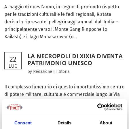
A maggio di quest’anno, in segno di profondo rispetto
per le tradizioni culturali e le fedi regionali, è stata
decisa la ripresa dei pellegrinaggi annuali dall’India –
principalmente verso il Monte Gang Rinpoche (o
Kailash) e il lago Manasarovar (o...
LA NECROPOLI DI XIXIA DIVENTA
22
PATRIMONIO UNESCO
LUG
by Redazione I
|
Storia
Il complesso funerario di questo importantissimo centro
di potere militare, culturale e commerciale lungo la Via
della Seta dall’XI al XIII secolo è il più grande e intatto
sito archeologico della dinastia omonima, fondata dal
popolo Tangut nel 1038 su...
Consent
Details
About