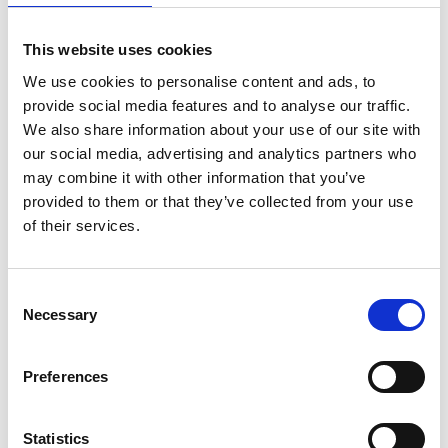
INONDAZIONE IMPROVVISA TRA
15
IL TIBET E IL NEPAL
This website uses cookies
LUG
by Redazione I
|
Ambiente
Turismo
We use cookies to personalise content and ads, to
provide social media features and to analyse our traffic.
We also share information about your use of our site with
Centinaia di sfollati e dozzine di dispersi, la macchina
our social media, advertising and analytics partners who
dei soccorsi lavora a pieno ritmo A una settimana
may combine it with other information that you’ve
dall’evento che ha colpito la zona di frontiera, facendo
provided to them or that they’ve collected from your use
peraltro crollare il ‘Ponte dell’amicizia’ davanti alla Porta
of their services.
di Gyirong e distruggendo le...
Consent
I “TRENI D’ARGENTO” ARRIVANO
06
Necessary
Selection
ANCHE NEL TIBET
MAG
by Redazione I
|
Sviluppo
Turismo
Preferences
Ebbene sì: in diverse province dell’altopiano Qinghai-
Tibet e dell’intera Cina esistono dei treni (inaugurati a
Statistics