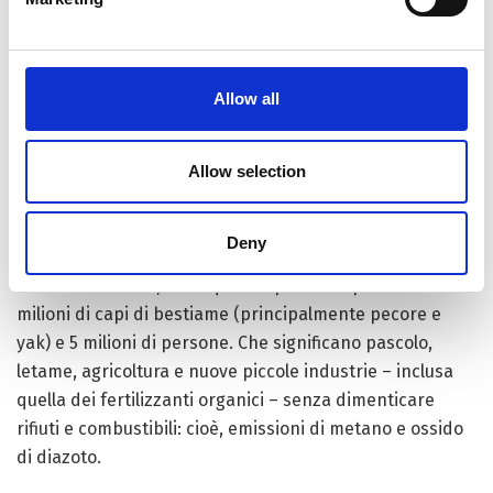
nelle foreste e nelle praterie della regione compensano
completamente le emissioni annuali di CO
fossile,
2
notizia che premia gli enormi sforzi di
afforestamento
degli ultimi tre anni. Cosa più importante, trovando una
Allow all
soluzione per la riduzione in maniera significativa dei
due gas serra: la pastorizia sostenibile, meglio ancora se
Allow selection
accompagnata dal miglioramento della dieta e della
salute degli animali.
Deny
Infatti, l’altopiano Qinghai-Tibet è la zona pastorale più
elevata al mondo, dalla quale dipendono più di 40
milioni di capi di bestiame (principalmente pecore e
yak) e 5 milioni di persone. Che significano pascolo,
letame, agricoltura e nuove piccole industrie – inclusa
quella dei fertilizzanti organici – senza dimenticare
rifiuti e combustibili: cioè, emissioni di metano e ossido
di diazoto.