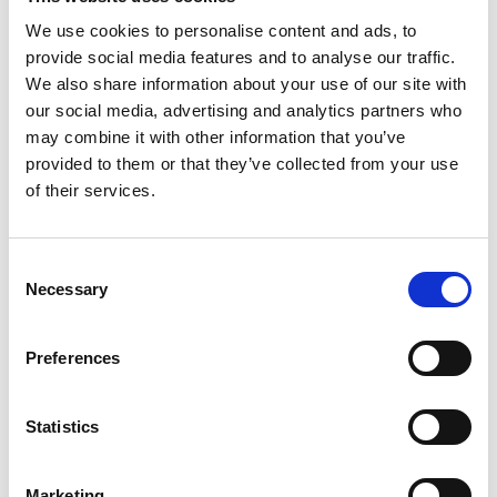
Da questo primo studio, compiuto da ricercatori
We use cookies to personalise content and ads, to
provenienti da quattro Paesi (Cina, Germania, Gran
provide social media features and to analyse our traffic.
Bretagna e Madagascar), anche altre due conclusioni:
We also share information about your use of our site with
che gli eventi glaciali di 140 milioni di anni fa potrebbero
our social media, advertising and analytics partners who
dipendere dall’attività vulcanica e dagli spostamenti di
may combine it with other information that you’ve
allora dell’orbita terrestre; e che – più che aumentare
provided to them or that they’ve collected from your use
of their services.
costantemente le temperature – i gas serra
contribuiscono alla maggiore frequenza dei fenomeni
meteorologici estremi.
Consent
Necessary
Selection
Due in particolare, i più presenti dopo l’anidride
carbonica sull’altopiano Qinghai-Tibet: il metano (CH
) e
4
l’ossido di diazoto (N₂O). All’attenzione dell’
Preferences
Istituto di
Ricerca sull’Altopiano tibetano
dell’Accademia cinese
delle Scienze che, oltre alla neutralità carbonica, sta
Statistics
studiando anche quella climatica – cioè di tutte le
emissioni nocive. Scoprendo che i serbatoi di carbonio
Marketing