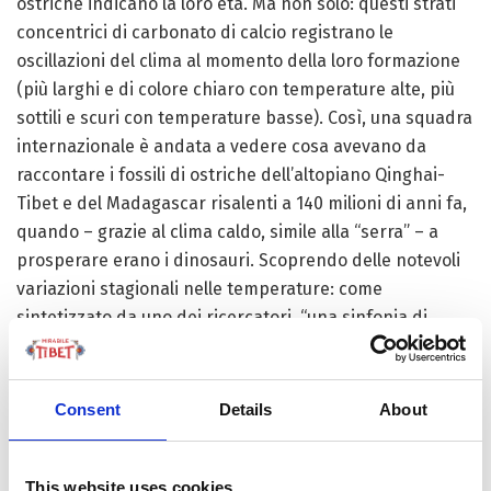
ostriche indicano la loro età. Ma non solo: questi strati
concentrici di carbonato di calcio registrano le
oscillazioni del clima al momento della loro formazione
(più larghi e di colore chiaro con temperature alte, più
sottili e scuri con temperature basse). Così, una squadra
internazionale è andata a vedere cosa avevano da
raccontare i fossili di ostriche dell’altopiano Qinghai-
Tibet e del Madagascar risalenti a 140 milioni di anni fa,
quando – grazie al clima caldo, simile alla “serra” – a
prosperare erano i dinosauri. Scoprendo delle notevoli
variazioni stagionali nelle temperature: come
sintetizzato da uno dei ricercatori, “una sinfonia di
calde melodie punteggiate da note glaciali”. Nessuna
tendenza costante dunque, bensì fluttuazioni tra
periodi caldi, quando le acque dei ghiacci sciolti
Consent
Details
About
facevano innalzare gli oceani, e periodi freddi, che
permettevano alle calotte e ai ghiacciai di riformarsi.
This website uses cookies