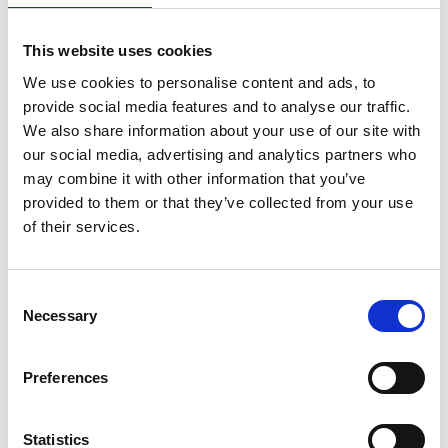
UN TERZO DEL TIBET DIVENTA
This website uses cookies
31
MAXI PARCO
We use cookies to personalise content and ads, to
GEN
by Redazione I
|
Ambiente
Turismo
provide social media features and to analyse our traffic.
We also share information about your use of our site with
our social media, advertising and analytics partners who
Sei zone ricche di paesaggi unici e di una magnifica
may combine it with other information that you’ve
biodiversità stanno per unirsi, a creare il maggior Parco
provided to them or that they’ve collected from your use
naturale del Tibet. Parliamo dell’area di Tangbei
of their services.
nell’entroterra dell’altopiano Qinghai-Tibet (“casa” delle
sorgenti dei fiumi Azzurro, Giallo e Lancang-Mekong),
della riserva...
Consent
Necessary
Selection
TIBET: DUE NUOVE METE DA NON
10
PERDERE
Preferences
GEN
by Redazione I
|
Turismo
Statistics