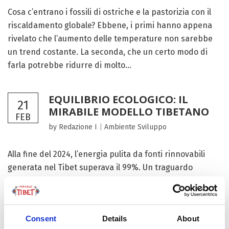
Cosa c’entrano i fossili di ostriche e la pastorizia con il
riscaldamento globale? Ebbene, i primi hanno appena
rivelato che l’aumento delle temperature non sarebbe
un trend costante. La seconda, che un certo modo di
farla potrebbe ridurre di molto...
EQUILIBRIO ECOLOGICO: IL
21
MIRABILE MODELLO TIBETANO
FEB
by Redazione I
|
Ambiente
Sviluppo
Alla fine del 2024, l’energia pulita da fonti rinnovabili
generata nel Tibet superava il 99%. Un traguardo
incredibile ma evidentemente possibile, che oggi rende
l’Altopiano il vero campione della sostenibilità
ambientale. In grado persino di esportare e assistere
Consent
Details
About
altri, peraltro...