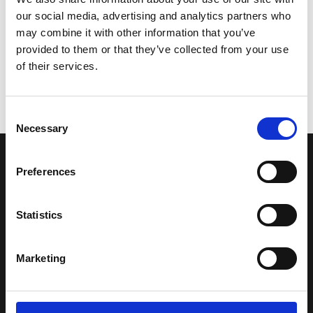
our social media, advertising and analytics partners who
may combine it with other information that you’ve
provided to them or that they’ve collected from your use
of their services.
Consent
Necessary
Selection
LA NOSTRA MISSION
Preferences
Una comunità di appassionati della cultura tibetana che hanno
Statistics
avuto modo di viaggiare e conoscere questa meravigliosa regione.
Una regione affascinante, densa di spiritualità che con i suoi
paesaggi e la sua gente è capace di riempire il cuore.
Marketing
Attraverso i nostri contributi cercheremo agevolare la conoscenza