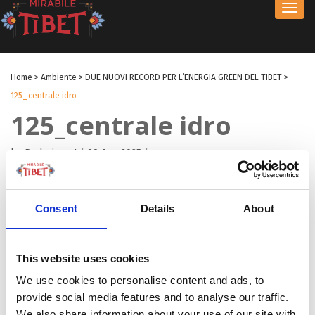
Toggl
navig
Home
>
Ambiente
>
DUE NUOVI RECORD PER L’ENERGIA GREEN DEL TIBET
>
125_centrale idro
125_centrale idro
by Redazione I
|
09 Ago 2025
|
Consent
Details
About
This website uses cookies
We use cookies to personalise content and ads, to
provide social media features and to analyse our traffic.
We also share information about your use of our site with