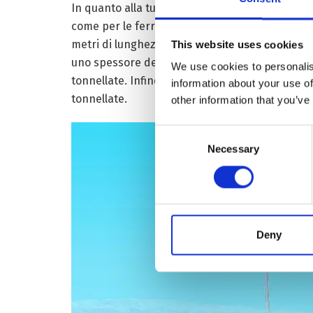
In quanto alla turbina idroelettrica da 500 mega
come per le ferrovie costruite sul permafrost, u
metri di lunghezza, 25,2 di larghezza e 4 di alt
This website uses cookies
uno spessore della parete di 95 millimetri) pes
We use cookies to personalis
tonnellate. Infine, la turbina di precisione è 
information about your use of
tonnellate.
other information that you’ve
Consent
Necessary
Selection
Deny