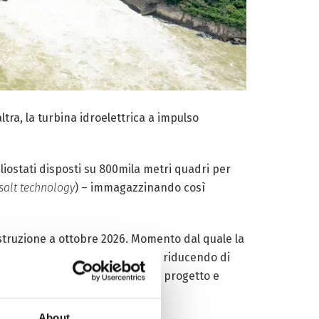
ltra, la turbina idroelettrica a impulso
liostati disposti su 800mila metri quadri per
salt technology
) – immagazzinando così
distruzione a ottobre 2026. Momento dal quale la
o 60mila tonnellate di carbone e riducendo di
 della popolazione coinvolta nel progetto e
About