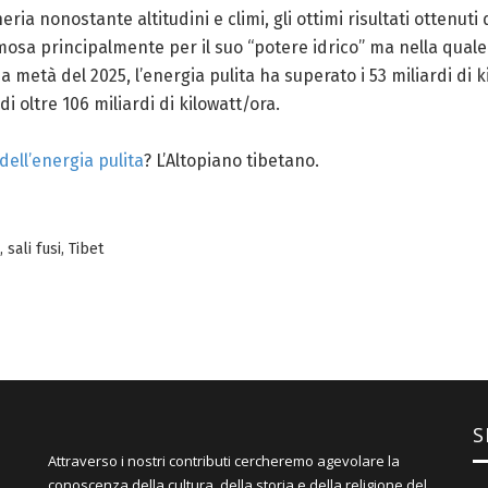
ia nonostante altitudini e climi, gli ottimi risultati ottenuti
mosa principalmente per il suo “potere idrico” ma nella quale 
ma metà del 2025, l’energia pulita ha superato i 53 miliardi d
di oltre 106 miliardi di kilowatt/ora.
ell’energia pulita
? L’Altopiano tibetano.
,
sali fusi
,
Tibet
S
Attraverso i nostri contributi cercheremo agevolare la
conoscenza della cultura, della storia e della religione del