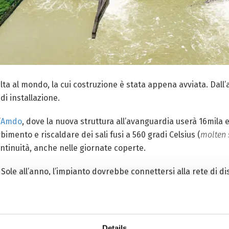
lta al mondo, la cui costruzione è stata appena avviata. Dall’a
i installazione.
’
Amdo
, dove la nuova struttura all’avanguardia userà 16mila e
bimento e riscaldare dei sali fusi a 560 gradi Celsius (
molten 
tinuità, anche nelle giornate coperte.
i Sole all’anno, l’impianto dovrebbe connettersi alla rete di 
ce solare in 260 milioni di kilowatt/ora all’anno, risparmiand
esi. Aumentando inoltre – e fin dalla costruzione – il reddito
ergia pulita nel Nord Tibet.
Details