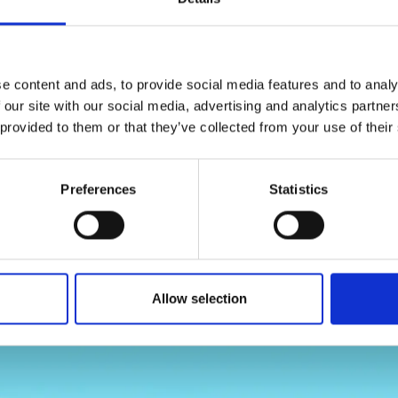
watt, parliamo di una struttura in ferro e acciaio di 411 tonn
n incontro formidabile tra tecnologia e Natura. Infatti, il tub
ezza) è stato diviso in 13 segmenti per il trasporto. La prima 
ava da sola più di 32 tonnellate ed è stata posizionata – ma
e content and ads, to provide social media features and to analy
composta da 21 “mestoli” con un diametro esterno di oltre 6 met
 our site with our social media, advertising and analytics partn
 provided to them or that they’ve collected from your use of their
Preferences
Statistics
Allow selection