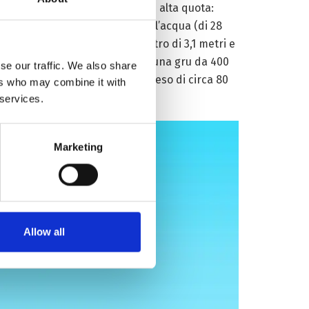
ellate costruita in un
canyon
ad alta quota:
o ad anello di distribuzione dell’acqua (di 28
sezione sollevata (con un diametro di 3,1 metri e
nco a dirlo, perfettamente – da una gru da 400
se our traffic. We also share
ri, uno spessore di 1,34 e un peso di circa 80
ers who may combine it with
 services.
Marketing
Allow all