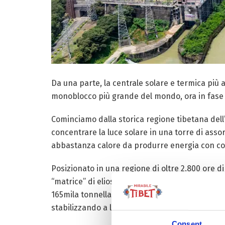
Da una parte, la centrale solare e termica più a
monoblocco più grande del mondo, ora in fase d
Cominciamo dalla storica regione tibetana dell
concentrare la luce solare in una torre di assor
abbastanza calore da produrre energia con con
Posizionato in una regione di oltre 2.800 ore d
“matrice” di eliostati andrà a trasformare la lu
165mila tonnellate le emissioni di CO
ogni 12 m
2
stabilizzando a lungo termine la fornitura di en
Consent