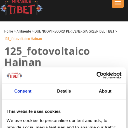
Toggl
navig
Home
>
Ambiente
>
DUE NUOVI RECORD PER L’ENERGIA GREEN DEL TIBET
>
125_fotovoltaico Hainan
125_fotovoltaico
Hainan
by Redazione I
|
09 Ago 2025
|
Consent
Details
About
This website uses cookies
We use cookies to personalise content and ads, to
provide social media features and to analyse our traffic.