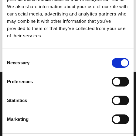
We also share information about your use of our site with
our social media, advertising and analytics partners who
may combine it with other information that you’ve
provided to them or that they’ve collected from your use
of their services.
Consent
Necessary
Selection
Preferences
LA NOSTRA MISSION
Statistics
Una comunità di appassionati della cultura tibetana che hanno
avuto modo di viaggiare e conoscere questa meravigliosa regione.
Una regione affascinante, densa di spiritualità che con i suoi
Marketing
paesaggi e la sua gente è capace di riempire il cuore.