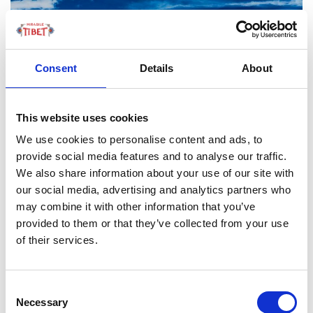
Consent
Details
About
This website uses cookies
We use cookies to personalise content and ads, to
provide social media features and to analyse our traffic.
We also share information about your use of our site with
Nel 1997, una tempesta di neve particolarmente forte
our social media, advertising and analytics partners who
may combine it with other information that you’ve
colpisce l’Altopiano, seppellendo migliaia di capi di
provided to them or that they’ve collected from your use
bestiame. Tashi e la sua squadra lavorano senza sosta,
of their services.
nonostante i computer che si bloccano per via delle
temperature sotto zero. E, dopo qualche giorno, il
sistema di monitoraggio da loro sviluppato riesce a
Consent
fornire i primi dati in assoluto sulla profondità della
Necessary
Selection