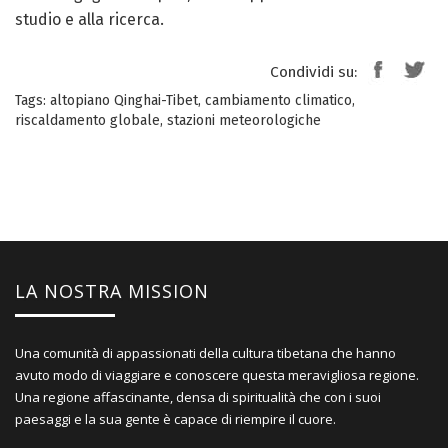
studio e alla ricerca.
Condividi su:
Tags:
altopiano Qinghai-Tibet
,
cambiamento climatico
,
riscaldamento globale
,
stazioni meteorologiche
LA NOSTRA MISSION
Una comunità di appassionati della cultura tibetana che hanno
avuto modo di viaggiare e conoscere questa meravigliosa regione.
Una regione affascinante, densa di spiritualità che con i suoi
paesaggi e la sua gente è capace di riempire il cuore.