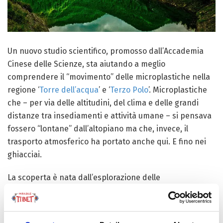
Un nuovo studio scientifico, promosso dall’Accademia
Cinese delle Scienze, sta aiutando a meglio
comprendere il “movimento” delle microplastiche nella
regione ‘
Torre dell’acqua
’ e ‘
Terzo Polo
’. Microplastiche
che – per via delle altitudini, del clima e delle grandi
distanze tra insediamenti e attività umane – si pensava
fossero “lontane” dall’altopiano ma che, invece, il
trasporto atmosferico ha portato anche qui. E fino nei
ghiacciai.
La scoperta è nata dall’esplorazione delle
microplastiche sospese nell’aria, dei modelli nella loro
distribuzione e della loro deposizione umida (cioè, come
pioggia, neve o nebbia) nella zona dei
Monti Qilian
–