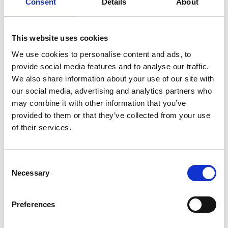
Consent
Details
About
Riserva naturale importantissima dal punto di vista
geologico ed ecologico nella
Provincia di Gansu
. E ha
stabilito la “sfericità” come criterio per quantificare il
This website uses cookies
trasporto atmosferico potenziale, rivelando che le
We use cookies to personalise content and ads, to
microplastiche “ovali” hanno maggiori probabilità di
provide social media features and to analyse our traffic.
arrivare a lunghe distanze mentre quelle sferiche
We also share information about your use of our site with
tendono a depositarsi di più nel luogo di produzione.
our social media, advertising and analytics partners who
may combine it with other information that you’ve
Non solo. Nonostante la quantità minore rispetto alle
provided to them or that they’ve collected from your use
aree densamente popolate, la presenza di frammenti
of their services.
nell’aria e depositati a terra in forma umida sembra
superare il 70% – con una gamma di dimensioni più
ampia e un grado di frammentazione più elevato. Il che
Consent
Necessary
Selection
suggerisce che le microplastiche sull’altopiano Qinghai-
Tibet abbiano subito de processi di trasporto e di
invecchiamento più lunghi. Come dicevamo in apertura,
Preferences
abbastanza da essere trovate (in abbondanza e in