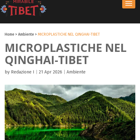
Toggl
navig
Home
>
Ambiente
>
MICROPLASTICHE NEL QINGHAI-TIBET
MICROPLASTICHE NEL
QINGHAI-TIBET
by Redazione I
|
21 Apr 2026
|
Ambiente