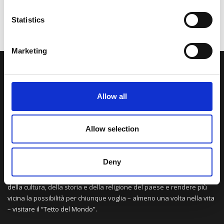
Statistics
Marketing
LA NOSTRA MISSION
Allow all
Una comunità di appassionati della cultura tibetana che hanno
avuto modo di viaggiare e conoscere questa meravigliosa regione.
Una regione affascinante, densa di spiritualità che con i suoi
Allow selection
paesaggi e la sua gente è capace di riempire il cuore.
Deny
Attraverso i nostri contributi cercheremo agevolare la conoscenza
della cultura, della storia e della religione del paese e rendere più
vicina la possibilità per chiunque voglia – almeno una volta nella vita
– visitare il “Tetto del Mondo”.