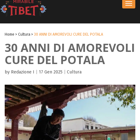
Toggl
navig
Home
>
Cultura
>
30 ANNI DI AMOREVOLI CURE DEL POTALA
30 ANNI DI AMOREVOLI
CURE DEL POTALA
by Redazione I
|
17 Gen 2025
|
Cultura