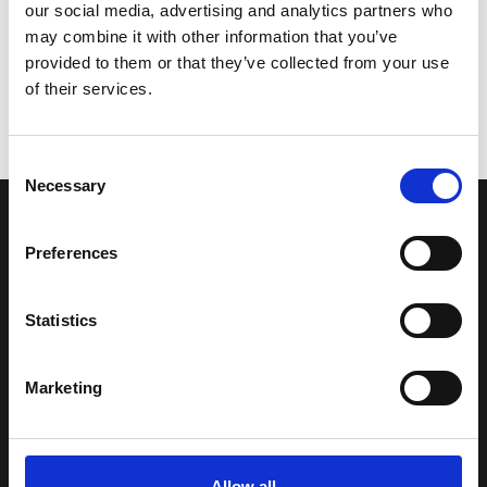
our social media, advertising and analytics partners who
may combine it with other information that you’ve
provided to them or that they’ve collected from your use
of their services.
Consent
Necessary
Selection
LA NOSTRA MISSION
Preferences
Una comunità di appassionati della cultura tibetana che hanno
Statistics
avuto modo di viaggiare e conoscere questa meravigliosa regione.
Una regione affascinante, densa di spiritualità che con i suoi
paesaggi e la sua gente è capace di riempire il cuore.
Marketing
Attraverso i nostri contributi cercheremo agevolare la conoscenza
della cultura, della storia e della religione del paese e rendere più
Allow all