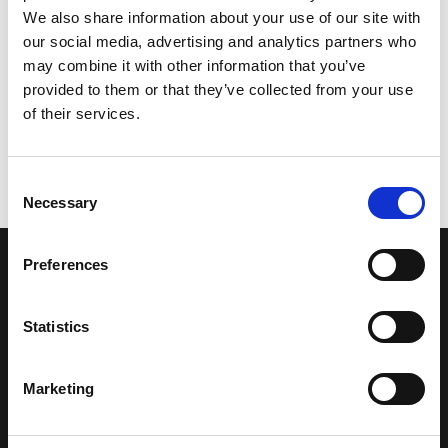
We also share information about your use of our site with
our social media, advertising and analytics partners who
may combine it with other information that you’ve
provided to them or that they’ve collected from your use
of their services.
Consent
Necessary
Selection
Preferences
LA NOSTRA MISSION
Statistics
Una comunità di appassionati della cultura tibetana che hanno
avuto modo di viaggiare e conoscere questa meravigliosa regione.
Una regione affascinante, densa di spiritualità che con i suoi
Marketing
paesaggi e la sua gente è capace di riempire il cuore.