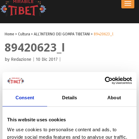
Toggl
navig
Home
>
Cultura
>
ALL’INTERNO DEI GOMPA TIBETANI
>
89420623_l
89420623_l
by Redazione
|
10 Dic 2017
|
Consent
Details
About
This website uses cookies
We use cookies to personalise content and ads, to
provide social media features and to analyse our traffic.