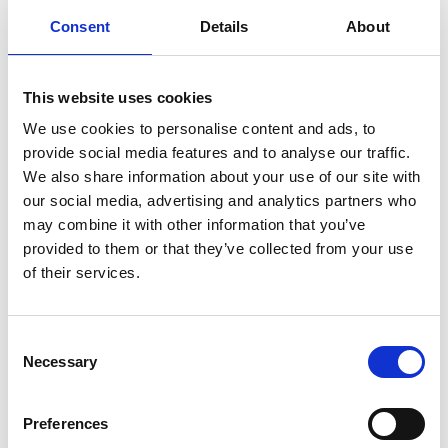
bandiere di preghiera
tibetane.
Nel tempio principale si
Consent
Details
About
trovano: la porta di ingresso, sita tra i quattro re
guardiani del mondo chiamati Lokapalas, dipinti (due
per ogni lato) sui muri esterni, un vestibolo e
la sala
This website uses cookies
delle assemblee, dove i monaci recitano o cantano i loro
We use cookies to personalise content and ads, to
mantra
, affrescata su tutti i muri ad eccezione di quello
provide social media features and to analyse our traffic.
in cui sono riposti i testi sacri.
We also share information about your use of our site with
our social media, advertising and analytics partners who
Una o più cappelle adiacenti alla sala delle assemblee
may combine it with other information that you’ve
recanti grandi statue dorate raffiguranti Buddha
provided to them or that they’ve collected from your use
vengono utilizzati come luoghi di preghiera.
Il piano
of their services.
superiore del gompa a cui si accede da scale ripide, in
cui sono situati gli alloggi per i monaci e altre cappelle
per la meditazione
tantrica e
sul tetto del tempio sono
Consent
Necessary
issate la bandiera della vittoria e la ruota della legge,
Selection
detta
Dharmachakra
, ai cui lati sono poste le statue di
due antilopi, simbolizzante Buddha, che fece il primo
Preferences
discorso dopo il raggiungimento dell’Illuminazione alla