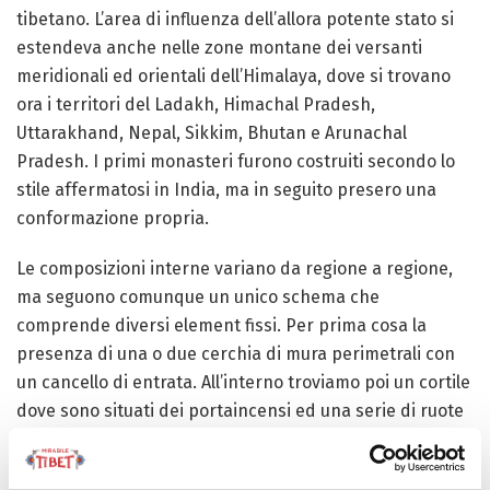
tibetano
.
L’area di influenza dell’allora potente stato si
estendeva anche nelle zone montane dei versanti
meridionali ed orientali dell’
Himalaya
, dove si trovano
ora i territori del
Ladakh
,
Himachal Pradesh
,
Uttarakhand
,
Nepal
,
Sikkim
,
Bhutan
e
Arunachal
Pradesh
.
I primi monasteri furono costruiti secondo lo
stile affermatosi in India, ma in seguito presero una
conformazione propria.
Le composizioni interne variano da regione a regione,
ma seguono comunque un unico schema che
comprende diversi element fissi.
Per prima cosa la
presenza di una o due cerchia di mura perimetrali con
un cancello di entrata. All’interno troviamo poi un cortile
dove sono situati dei portaincensi ed una serie di
ruote
di preghiera
; sia sulle mura che sul cortile che nei pressi
del monastero vengono stese le caratteristiche