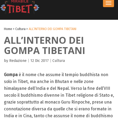
Toggl
navig
Home
>
Cultura
>
ALL’INTERNO DEI GOMPA TIBETANI
ALL’INTERNO DEI
GOMPA TIBETANI
by Redazione
|
12 Dic 2017
|
Cultura
Gompa
è il nome che assume il tempio buddhista non
solo in
Tibet
, ma anche in
Bhutan
e nelle zone
himalayane dell’
India
e del
Nepal
.
Verso la fine dell’
VIII
secolo
il buddhismo divenne in Tibet religione di Stato e,
grazie soprattutto al monaco
Guru Rinpoche
, prese una
connotazione diversa da quelle che si erano formate in
India e in Cina, tanto che assunse il nome di
buddhismo