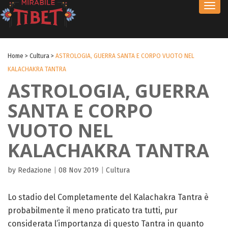
Toggl
navig
Home
>
Cultura
>
ASTROLOGIA, GUERRA SANTA E CORPO VUOTO NEL
KALACHAKRA TANTRA
ASTROLOGIA, GUERRA
SANTA E CORPO
VUOTO NEL
KALACHAKRA TANTRA
by Redazione
|
08 Nov 2019
|
Cultura
Lo stadio del Completamente del Kalachakra Tantra è
probabilmente il meno praticato tra tutti, pur
considerata l’importanza di questo Tantra in quanto