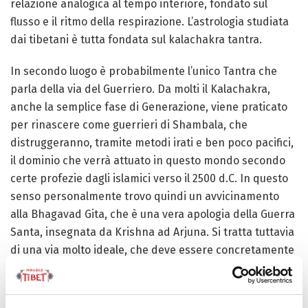
relazione analogica al tempo interiore, fondato sul
flusso e il ritmo della respirazione. L’astrologia studiata
dai tibetani è tutta fondata sul kalachakra tantra.
In secondo luogo è probabilmente l’unico Tantra che
parla della via del Guerriero. Da molti il Kalachakra,
anche la semplice fase di Generazione, viene praticato
per rinascere come guerrieri di Shambala, che
distruggeranno, tramite metodi irati e ben poco pacifici,
il dominio che verrà attuato in questo mondo secondo
certe profezie dagli islamici verso il 2500 d.C. In questo
senso personalmente trovo quindi un avvicinamento
alla Bhagavad Gita, che è una vera apologia della Guerra
Santa, insegnata da Krishna ad Arjuna. Si tratta tuttavia
di una via molto ideale, che deve essere concretamente
applicata solo in casi estremi (come quello previsto
dalle profezie). Altrimenti la via del guerriero deve
essere intesa sempre come via interiore, ed