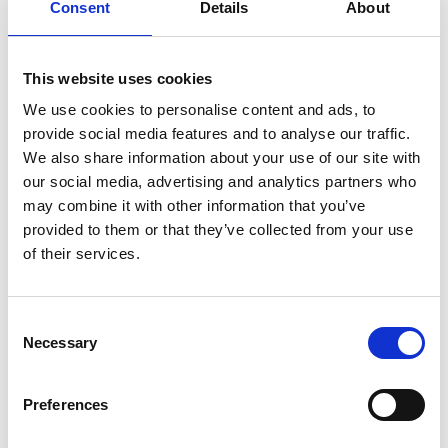
Consent
Details
About
esteriormente come via di combattimento tra forze
luminose e forze tenebrose.
This website uses cookies
In terzo luogo esistono differenze fondamentali tra lo
We use cookies to personalise content and ads, to
stadio del Completamento del Kalachakra e quello di
provide social media features and to analyse our traffic.
tutti gli altri Tantra. Al di fuori di qualche Mahasiddha
We also share information about your use of our site with
indiano, non credo che siano stati in molti a realizzarlo.
our social media, advertising and analytics partners who
Forse neanche tra i Jonangpa, che focalizzano la propria
may combine it with other information that you’ve
pratica su questo Tantra come i Sakyapa si focalizzano
provided to them or that they’ve collected from your use
su Hevajra. Qual è la differenza fondamentale? Negli
of their services.
altri Tantra, lo scopo è mandare le energie dalle nadi
laterali nel canale di energia centrale, sciogliere
Consent
l’energia rossa femminile del chakra dell’ombelico e
Necessary
Selection
quella bianca maschile del chakra della corona
mischiandole nel canale di energia centrale, e
sperimentare quindi la Chiara Luce dal proprio cuore.
Preferences
Alla fine, sciogliendo i nodi attorno al chakra del cuore,