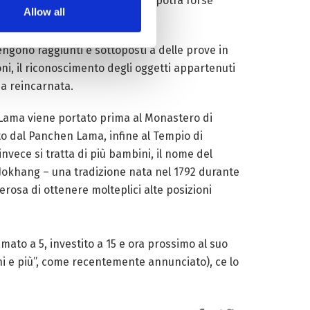
ce del Tibet –
Palden Lhamo
– potrà forse
Allow all
ngono raggiunti e sottoposti a delle prove in
oni, il riconoscimento degli oggetti appartenuti
ma reincarnata.
ai Lama viene portato prima al Monastero di
to dal Panchen Lama, infine al Tempio di
vece si tratta di più bambini, il nome del
 Jokhang – una tradizione nata nel 1792 durante
erosa di ottenere molteplici alte posizioni
ato a 5, investito a 15 e ora prossimo al suo
ni e più”, come recentemente annunciato), ce lo