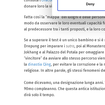
consulta l’
Oracolo di Nechung
. Mentre alcuni m
Deny
donare loro la visione del prossimo Dalai Lama
Fatta così la “mappa” dei luoghi e delle person
modo da osservare le loro eventuali capacità fuo
al predecessore tra i tanti proposti, e la loro 
Se a superare il test è un unico bambino e si è
Drepung per imparare i
sutra
, poi al Monaster
Jokhang e al Palazzo del Potala per omaggiare 
“vincitore” da avviare allo stesso percorso vi
la
dinastia Qing
, per evitare la corruzione e la
religiose. In altre parole, gli stessi fenomeni d
Come dicevamo, una designazione lunga anni. Va
90mo compleanno. Che questa antica istituzione
dirà solo il tempo.