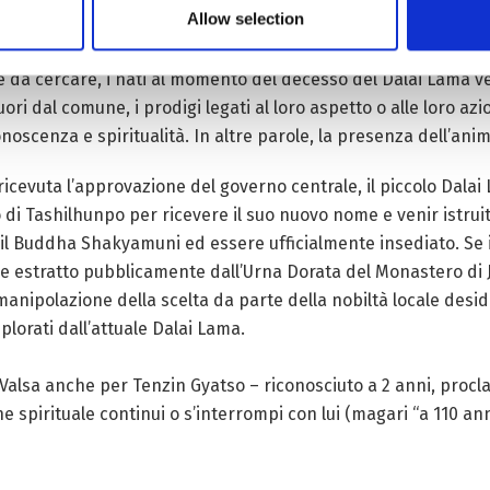
onaci vengono inviati al Lago Lhamo La-tso, dove la Protettri
Allow selection
.
e da cercare, i nati al momento del decesso del Dalai Lama ve
ri dal comune, i prodigi legati al loro aspetto o alle loro azi
conoscenza e spiritualità. In altre parole, la presenza dell’ani
 ricevuta l’approvazione del governo centrale, il piccolo Dal
o di Tashilhunpo per ricevere il suo nuovo nome e venir istrui
il Buddha Shakyamuni ed essere ufficialmente insediato. Se in
ene estratto pubblicamente dall’Urna Dorata del Monastero di
 manipolazione della scelta da parte della nobiltà locale desid
eplorati dall’attuale Dalai Lama.
lsa anche per Tenzin Gyatso – riconosciuto a 2 anni, proclam
 spirituale continui o s’interrompi con lui (magari “a 110 an