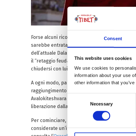
Forse alcuni ricorderanno ancora il film ‘Piccol
Consent
sarebbe entrata per la prima volta in un cinema
dell’attuale Dalai Lama fatte alla Stampa inter
This website uses cookies
il “retaggio feudale” della reincarnazione, nel
We use cookies to personalis
chiudersi con lui.
information about your use of
A ogni modo, parliamo di una designazione che 
other information that you’ve
raggiungimento dell’età appropriata, insediare 
Consent
Avalokiteshvara che, dal XIV secolo e
14 Dalai 
Necessary
Selection
liberazione dalla sofferenza.
Per cominciare, al momento del trapasso si va 
considerate un’indicazione sul dove cercare. Po