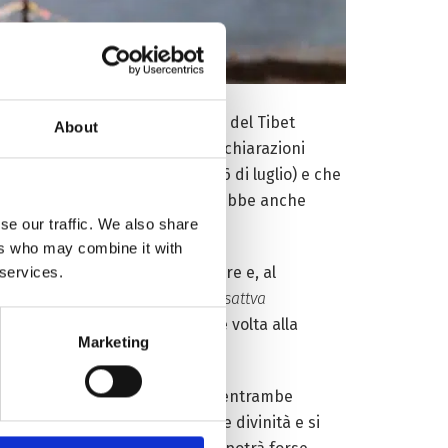
3 la massima autorità spirituale del Tibet
About
ire la storia vera – viste le dichiarazioni
pleanno (cioè quest’anno, il 6 di luglio) e che
nere, ceto sociale e censo, potrebbe anche
se our traffic. We also share
ers who may combine it with
a prova, riconoscere, proclamare e, al
 services.
 manifestazione fisica del
bodhisattva
i dell’Altopiano: la compassione volta alla
Marketing
remato, quella presa dal fumo – entrambe
amye, si chiedono “indizi” alle divinità e si