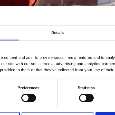
o Buddha’, di Bernardo Bertolucci, per vedere il quale nel 199
Details
. Sicuramente, in molti aspettano di scoprire come andrà a fin
nazionale nel 2019: che lo avrebbe saputo dire al suo 90mo com
 tempo “corrotto da sistemi gerarchici” discriminatori per ge
e content and ads, to provide social media features and to analy
 our site with our social media, advertising and analytics partn
può durare anni. Perché si tratta di individuare, mettere all
 provided to them or that they’ve collected from your use of their
ufficialmente la corretta reincarnazione. Cioè la successiva
Lama
, definisce la missione principale di tutti i
leader
spiritual
Preferences
Statistics
a osservare la direzione del viso e, se il Dalai Lama viene c
i, con l’aiuto del Panchen Lama di Tashilhunpo e del Lama di S