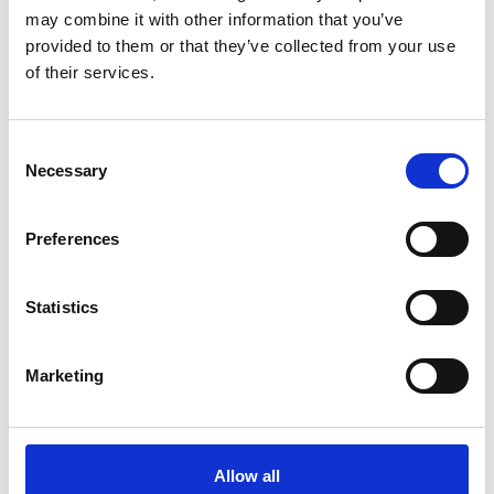
may combine it with other information that you’ve
provided to them or that they’ve collected from your use
of their services.
Consent
Necessary
Selection
Preferences
Statistics
Marketing
La forma di danza della
Pastoral Guozhuang
è in gran
parte la stessa della Farm Guozhuang, ma c’è una
grande differenza nel movimento. Nella Pastoral
Guozhuang, ad esempio, i ballerini saltano agitando le
Allow all