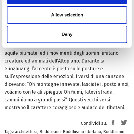
mani davanti al petto e avanzano, quindi girano a
sinistra da destra, e le loro mani e i loro piedi si
Allow selection
muovono nella stessa direzione. Il canto sonoro
produce un effetto magnifico.
Deny
I movimenti della
Guozhuang
sono agili e vigorosi. I
larghi pantaloni dei ballerini assomigliano alle gambe di
aquile piumate, ed i movimenti degli uomini imitano
creature ed animali dell’Altopiano. Durante la
Guozhuang, l’accento è posto sulle posture e
sull’espressione delle emozioni. I versi di una canzone
dicevano: “Oh montagne innevate, lasciate il posto a noi,
voliamo con le ali spiegate Oh fiumi, fatevi strada,
camminiamo a grandi passi”. Questi vecchi versi
mostrano il carattere coraggioso e audace dei tibetani.
Condividi su:
Tags:
architettura
,
Buddhismo
,
Buddhismo tibetano
,
Buddhismo