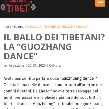
Toggl
navig
Home
>
Cultura
>
IL BALLO DEI TIBETANI? LA “GUOZHANG DANCE”
IL BALLO DEI TIBETANI?
LA “GUOZHANG
DANCE”
by Redazione
|
20 Ott 2020
|
Cultura
Avete mai sentito parlare della “
Guozhuang dance
“?
Questa è una delle danze più importanti all’interno dei
confini tibetani. Da Lhasa fino alle terre selvagge del
nord, per passare alle placide pianure del sud, tutti in
tibet ballano la “Guozhuang”. Letteralmente guozhuang