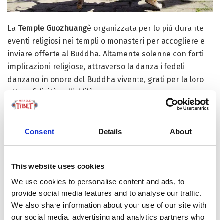
La
Temple Guozhuang
è organizzata per lo più durante
eventi religiosi nei templi o monasteri per accogliere e
inviare offerte al Buddha. Altamente solenne con forti
implicazioni religiose, attraverso la danza i fedeli
danzano in onore del Buddha vivente, grati per la loro
attesa felicità nell’aldilà.
The
Farm Guozhuang
, più “terrena” si compone di due
parti: canto e canto con danza veloci. Il tempo è
suddiviso in lento, medio e veloce. All’inizio di una
Consent
Details
About
performance uomini e donne stanno in due cerchi
separati e cantano a rotazione mentre ondeggiano e
This website uses cookies
battono i piedi. Ogni “time lapse” si conclude con il grido
“Ya!”. La Farm Guozhuang è estremamente popolare a
We use cookies to personalise content and ads, to
provide social media features and to analyse our traffic.
Qamdo, nel Tibet orientale, mentre la Pastoral
We also share information about your use of our site with
Guozhuang, come suggerisce il nome, è popolare negli
our social media, advertising and analytics partners who
immensi pascoli di Damxung, Heihe e Sog Xian.