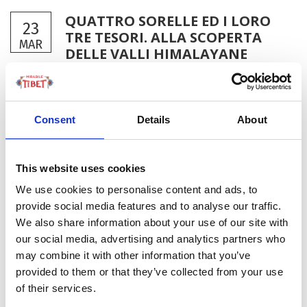
QUATTRO SORELLE ED I LORO
23
TRE TESORI. ALLA SCOPERTA
MAR
DELLE VALLI HIMALAYANE
by Redazione
|
Turismo
Quando parliamo di Tibet, la nostra mente ci rimanda
Consent
Details
About
alla catena dell’Himalaya. Eppure sappiamo che questa
non è circoscritta ai solo confini tibetani. Questa catena
montuosa abbraccia infatti più paesi come Cina, Nepal,
This website uses cookies
India o Pakistan. Oggi voliamo esattamente in...
We use cookies to personalise content and ads, to
provide social media features and to analyse our traffic.
We also share information about your use of our site with
our social media, advertising and analytics partners who
may combine it with other information that you’ve
provided to them or that they’ve collected from your use
of their services.