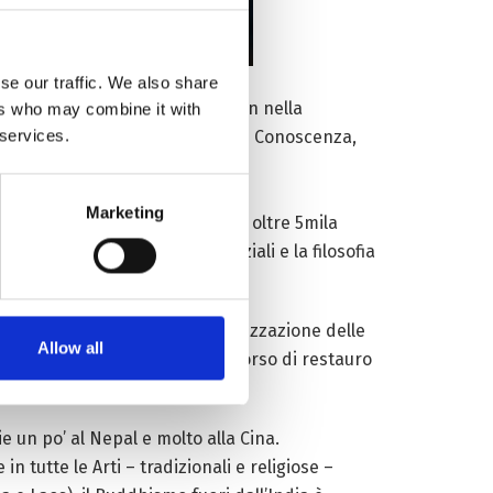
se our traffic. We also share
Potala: ebbene, il Tempio Shaolin nella
ers who may combine it with
 services.
ere con il mondo il patrimonio di Conoscenza,
Marketing
nvolto più di 30mila documenti, oltre 5mila
é, beninteso, alle arti marziali e la filosofia
asive e più adatte alla digitalizzazione delle
Allow all
tori e agli studiosi; oggi, in corso di restauro
e un po’ al Nepal e molto alla Cina.
e in tutte le Arti – tradizionali e religiose –