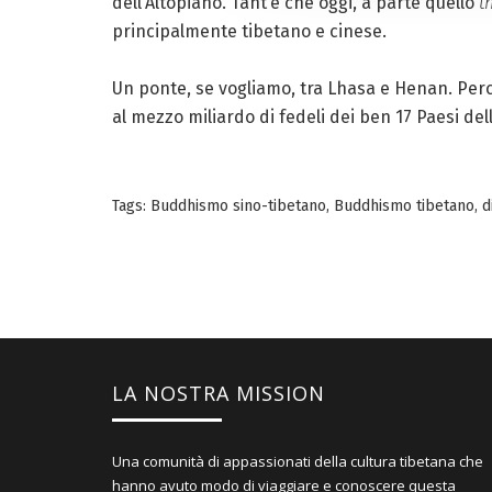
dell’Altopiano. Tant’è che oggi, a parte quello
t
principalmente tibetano e cinese.
Un ponte, se vogliamo, tra Lhasa e Henan. Perch
al mezzo miliardo di fedeli dei ben 17 Paesi de
Tags:
Buddhismo sino-tibetano
,
Buddhismo tibetano
,
d
LA NOSTRA MISSION
Una comunità di appassionati della cultura tibetana che
hanno avuto modo di viaggiare e conoscere questa