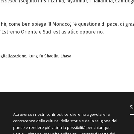
heravāda
(seguito in Sri Lanka, Myanmar, Thailandia, Cambogia
é, come ben spiega ‘Il Monaco’, “è questione di pace, di graz
ll’Estremo Oriente e Sud-est asiatico oppure no.
igitalizzazione
,
kung fu Shaolin
,
Lhasa
S
Attraverso i nostri contributi cercheremo agevolare la
conoscenza della cultura, della storia e della religione del
paese e rendere più vicina la possibilità per chiunque