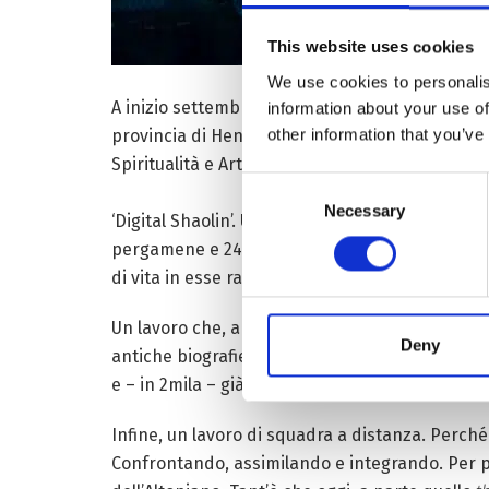
This website uses cookies
We use cookies to personalis
A inizio settembre, avevamo parlato della digit
information about your use of
other information that you’ve
provincia di Henan – culla della civiltà cinese
Spiritualità e Arte buddhista.
Consent
Necessary
Selection
‘Digital Shaolin’. Un lavoro meticoloso di recup
pergamene e 246 pagode tombali. Ma che promette
di vita in esse racchiusa. Cominciando con il
ku
Un lavoro che, a volte, richiede la creazione d
Deny
antiche biografie e scritture buddhiste in Tibet
e – in 2mila – già accessibili
online
e tramite app
Infine, un lavoro di squadra a distanza. Perché
Confrontando, assimilando e integrando. Per 