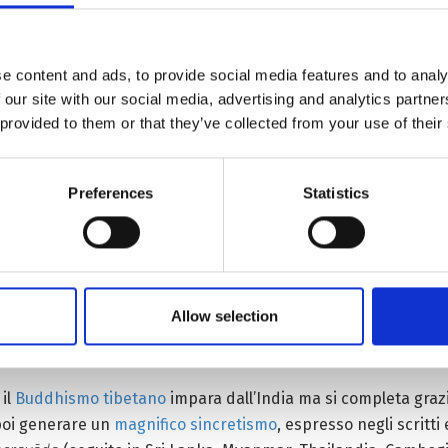
e content and ads, to provide social media features and to analy
alizzazione di
mille thangka
nella collezione del Palazzo del 
 our site with our social media, advertising and analytics partn
 provided to them or that they’ve collected from your use of their
 – sta creando una piattaforma volta a preservare e condivid
Preferences
Statistics
ero, restauro e – appunto – digitalizzazione, che finora ha coi
 di allargare l’opera alle pitture e sculture del Tempio nonch
ng fu
Shaolin, che qui ha visto i suoi natali.
i nuove tecnologie. Come quelle usate a Lhasa, perché meno inv
Allow selection
ano e Sanscrito. Ieri, consumate dal Tempo e riservate ai visita
licazioni mobili.
 il
Buddhismo tibetano
impara dall’India ma si completa grazi
poi generare un
magnifico sincretismo
, espresso negli scritti 