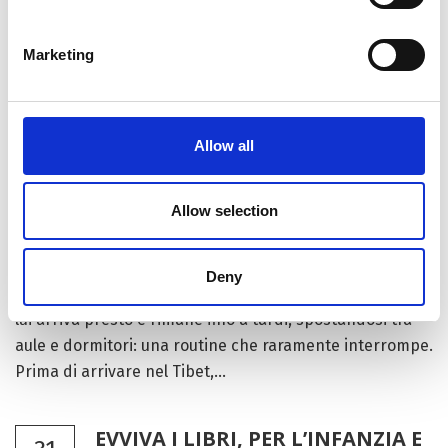
parabolici più alta del mondo. Un progetto che – invece
dei pannelli “standard”, a trasformare la luce
Marketing
direttamente in elettricità – andrà a utilizzare il
metodo...
Allow all
LETTERE DA LHASA: LA SCUOLA
19
SULL’ALTOPIANO TIBETANO
APR
Allow selection
by Redazione I
|
Sviluppo
Il preside cammina nella Scuola Media Sperimentale di
Deny
Lhasa. L’alta quota rende ogni passo faticoso – eppure
lui arriva presto e rimane fino a tardi, spostandosi tra
aule e dormitori: una routine che raramente interrompe.
Prima di arrivare nel Tibet,...
EVVIVA I LIBRI, PER L’INFANZIA E