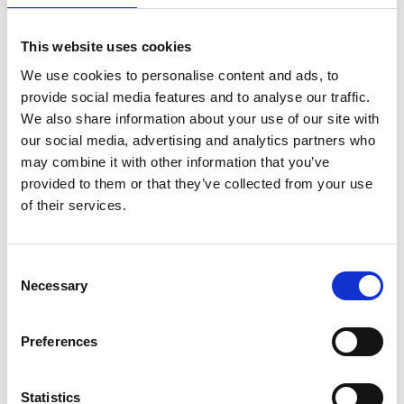
UNO “SGUARDO STRANIERO”
10
SUL TIBET
MAG
This website uses cookies
by Redazione I
|
Cultura
Sviluppo
We use cookies to personalise content and ads, to
La cosa più sorprendente di Kumar Khadka, al primo
provide social media features and to analyse our traffic.
We also share information about your use of our site with
incontro, è la sua fluente e impeccabile conoscenza del
our social media, advertising and analytics partners who
Cinese. Il direttore nepalese dell’Istituto ‘Confucius’
may combine it with other information that you’ve
presso l’Università buddhista di Lumbini (luogo di
provided to them or that they’ve collected from your use
nascita di Siddhartha Gautama, il futuro Buddha, oggi
of their services.
patrimonio...
Consent
NEL TIBET, NUOVO IMPIANTO
28
Necessary
Selection
SOLARE A 4.550 METRI
APR
by Redazione I
|
Ambiente
Preferences
Questo aprile, sull’Altopiano tibetano, è iniziata la
costruzione della centrale solare termica a collettori
Statistics