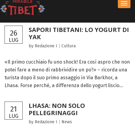
Toggl
navig
SAPORI TIBETANI: LO YOGURT DI
26
YAK
LUG
by Redazione I
|
Cultura
«Il primo cucchiaio fu uno shock! Era così aspro che non
potei fare a meno di rabbrividire un po’!» – ricorda una
turista dopo il suo primo assaggio in Via Barkhor, a
Lhasa. Forse perché, a differenza dello yogurt liscio...
LHASA: NON SOLO
21
PELLEGRINAGGI
LUG
by Redazione I
|
News