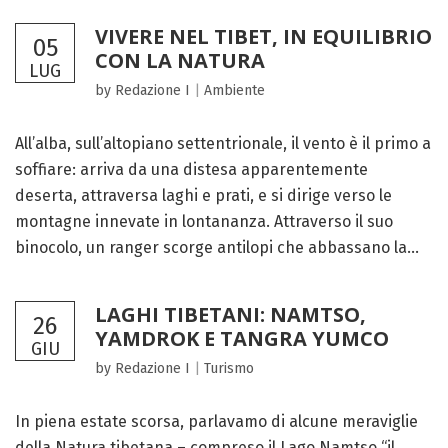
VIVERE NEL TIBET, IN EQUILIBRIO
05
CON LA NATURA
LUG
by Redazione I
|
Ambiente
All’alba, sull’altopiano settentrionale, il vento è il primo a
soffiare: arriva da una distesa apparentemente
deserta, attraversa laghi e prati, e si dirige verso le
montagne innevate in lontananza. Attraverso il suo
binocolo, un ranger scorge antilopi che abbassano la...
LAGHI TIBETANI: NAMTSO,
26
YAMDROK E TANGRA YUMCO
GIU
by Redazione I
|
Turismo
In piena estate scorsa, parlavamo di alcune meraviglie
della Natura tibetana – compreso il Lago Namtso “il