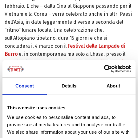
febbraio. E che – dalla Cina al Giappone passando per il
Vietnam e la Corea – verrà celebrato anche in altri Paesi
dell’Asia, in date leggermente diverse a seconda del
“ritmo” lunare locale. Una celebrazione che,
sull’Altopiano tibetano, dura 15 giorni e che si
concluderà il 4 marzo con il
Festival delle Lampade di
Burro
e, in contemporanea ma solo a Lhasa, presso il
Tempio di Jokhang, con la
Grande Festa della Preghiera
(
Monlam Chenmo
).
Da metà marzo a metà aprile, sarà la volta del
Festival
Consent
Details
About
dei peschi
a Nyingchi: un momento quasi magico, dato
dagli alberi in fiore, che ogni anno richiama alla
This website uses cookies
contemplazione sempre più appassionati della bellezza
della Natura. E, dal 10 al 18 aprile, del
Festival di Gyantse
We use cookies to personalise content and ads, to
– a celebrare l’antico legame tra il
Tibet e i suoi cavalli
provide social media features and to analyse our traffic.
We also share information about your use of our site with
con spettacolari gare e bellissime danze.