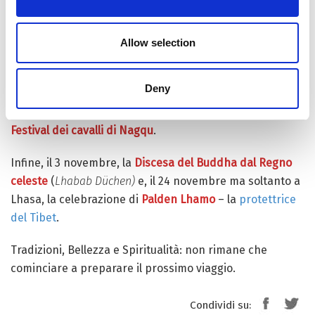
sofferenza e il conseguente avvio della Ruota del
Dharma
Allow selection
Al culmine dell’estate invece, altri due grandi momenti: il
12 agosto, il
Festival dello Yogurt
(
Shoton
) – inaugurato
Deny
con lo svelamento del grande
thangka
fuori dal
Monastero di Drepung – e, tra il 10 e il 16 agosto, il
Festival dei cavalli di Nagqu
.
Infine, il 3 novembre, la
Discesa del Buddha dal Regno
celeste
(
Lhabab Düchen)
e, il 24 novembre ma soltanto a
Lhasa, la celebrazione di
Palden Lhamo
– la
protettrice
del Tibet
.
Tradizioni, Bellezza e Spiritualità: non rimane che
cominciare a preparare il prossimo viaggio.
Condividi su: