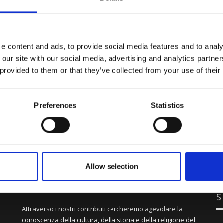
e content and ads, to provide social media features and to analy
 our site with our social media, advertising and analytics partn
 provided to them or that they’ve collected from your use of their
Preferences
Statistics
Allow selection
S
Attraverso i nostri contributi cercheremo agevolare la
conoscenza della cultura, della storia e della religione del