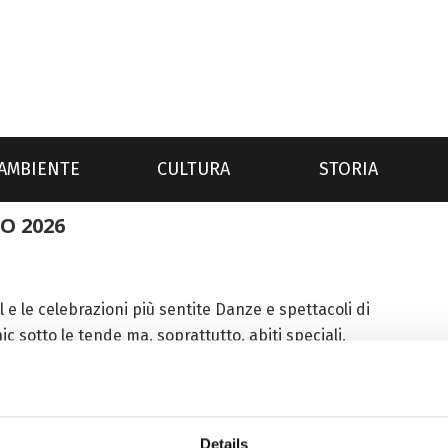
AMBIENTE
CULTURA
STORIA
O 2026
l e le celebrazioni più sentite Danze e spettacoli di
c sotto le tende ma, soprattutto, abiti speciali,
sime bandierine...
Details