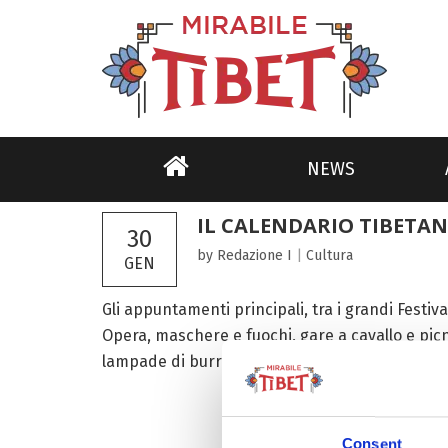
NEWS
IL CALENDARIO TIBETAN
30
by Redazione I
|
Cultura
GEN
Gli appuntamenti principali, tra i grandi Festiva
Opera, maschere e fuochi, gare a cavallo e picni
lampade di burro, pellegrinaggi e tante, tantis
Consent