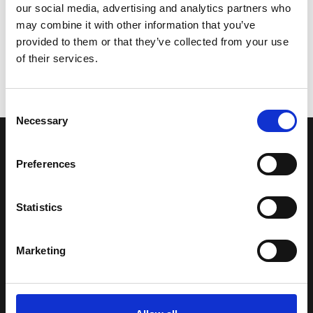
our social media, advertising and analytics partners who
may combine it with other information that you’ve
provided to them or that they’ve collected from your use
of their services.
Consent
Necessary
Selection
LA NOSTRA MISSION
Preferences
Una comunità di appassionati della cultura tibetana che hanno
Statistics
avuto modo di viaggiare e conoscere questa meravigliosa regione.
Una regione affascinante, densa di spiritualità che con i suoi
paesaggi e la sua gente è capace di riempire il cuore.
Marketing
Attraverso i nostri contributi cercheremo agevolare la conoscenza
della cultura, della storia e della religione del paese e rendere più