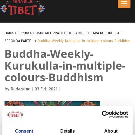
Toggl
navig
Home
>
Cultura
>
IL MANUALE PRATICO DELLA NOBILE TARA KURUKULLA –
SECONDA PARTE –
>
Buddha-Weekly-Kurukulla-in-multiple-colours-Buddhism
Buddha-Weekly-
Kurukulla-in-multiple-
colours-Buddhism
by Redazione
|
03 Feb 2021
|
Consent
Details
About