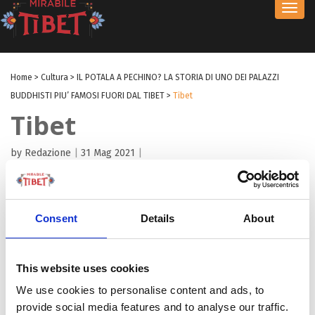
Toggl
navig
Home
>
Cultura
>
IL POTALA A PECHINO? LA STORIA DI UNO DEI PALAZZI
BUDDHISTI PIU’ FAMOSI FUORI DAL TIBET
>
Tibet
Tibet
by Redazione
|
31 Mag 2021
|
Consent
Details
About
This website uses cookies
We use cookies to personalise content and ads, to
provide social media features and to analyse our traffic.