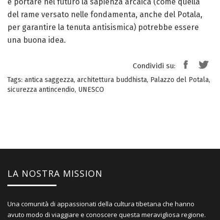
e portare nel futuro la sapienza arcaica (come quella
del rame versato nelle fondamenta, anche del Potala,
per garantire la tenuta antisismica) potrebbe essere
una buona idea.
Condividi su:
Tags:
antica saggezza
,
architettura buddhista
,
Palazzo del Potala
,
sicurezza antincendio
,
UNESCO
LA NOSTRA MISSION
Una comunità di appassionati della cultura tibetana che hanno
avuto modo di viaggiare e conoscere questa meravigliosa regione.