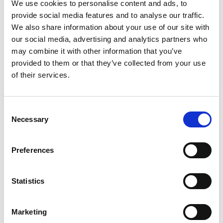
quei insegnamenti. Nati ben 3 millenni fa e che –
We use cookies to personalise content and ads, to
nonostante l’evoluzione di tecniche e tecnologie –
provide social media features and to analyse our traffic.
We also share information about your use of our site with
hanno ancora qualcosa da suggerire. Tant’è che, mentre
our social media, advertising and analytics partners who
molte delle costruzioni antiche sono ancora in piedi,
may combine it with other information that you’ve
alcune di quelle moderne e persino contemporanee
provided to them or that they’ve collected from your use
rivelano delle sorprendenti fragilità.
of their services.
Consent
Necessary
Selection
Preferences
Statistics
Le scoperte del gruppo, piene di racconti e disegni,
sono diventate un libro
best seller
– peraltro, diffuso
Marketing
gratuitamente anche nelle Scuole, Accademie, tra i Vigili