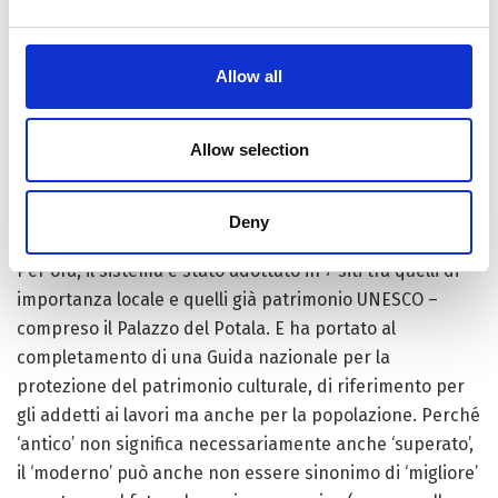
del Fuoco e i laboratori di restauro. Soprattutto, hanno
permesso di creare un sistema che, grazie al
monitoraggio e al calcolo in tempo reale che combina
Allow all
velocemente i dati dei sensori, riesce sia a prevenire,
sia a far scattare l’allarme. Fornendo, al contempo, le
Allow selection
informazioni più precise sulle caratteristiche di quel
particolare edificio storico e, dunque, le indicazioni più
utili su come proteggerlo, salvarlo o “curarlo”.
Deny
Per ora, il sistema è stato adottato in 7 siti tra quelli di
importanza locale e quelli già patrimonio UNESCO –
compreso il Palazzo del Potala. E ha portato al
completamento di una Guida nazionale per la
protezione del patrimonio culturale, di riferimento per
gli addetti ai lavori ma anche per la popolazione. Perché
‘antico’ non significa necessariamente anche ‘superato’,
il ‘moderno’ può anche non essere sinonimo di ‘migliore’