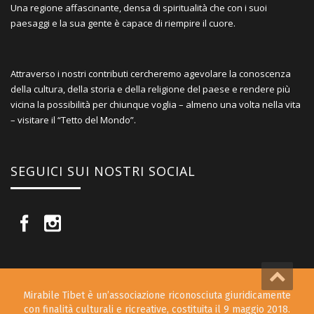
Una regione affascinante, densa di spiritualità che con i suoi
paesaggi e la sua gente è capace di riempire il cuore.
Attraverso i nostri contributi cercheremo agevolare la conoscenza
della cultura, della storia e della religione del paese e rendere più
vicina la possibilità per chiunque voglia – almeno una volta nella vita
– visitare il “Tetto del Mondo”.
SEGUICI SUI NOSTRI SOCIAL
Mirabile Tibet è un’associazione riconosciuta giuridicamente
con finalità culturali e ricreative, costituita il 9 maggio 2018.