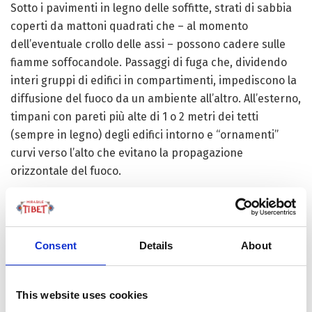
Sotto i pavimenti in legno delle soffitte, strati di sabbia
coperti da mattoni quadrati che – al momento
dell’eventuale crollo delle assi – possono cadere sulle
fiamme soffocandole. Passaggi di fuga che, dividendo
interi gruppi di edifici in compartimenti, impediscono la
diffusione del fuoco da un ambiente all’altro. All’esterno,
timpani con pareti più alte di 1 o 2 metri dei tetti
(sempre in legno) degli edifici intorno e “ornamenti”
curvi verso l’alto che evitano la propagazione
orizzontale del fuoco.
Dicevamo, antica saggezza. A sorpresa, anche
buddhista. Perché alcune accortezze nel modo di
costruire (e, per scoprirlo, basta studiare le pagode)
Consent
Details
About
non vengono generate soltanto dalla geografia, dal
clima, dai materiali disponibili o dall’Estetica ma
This website uses cookies
appaiono e si diffondono lungo lo stesso percorso di