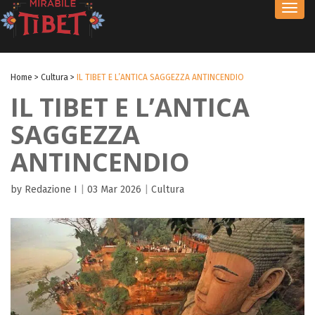
Toggl
navig
Home
>
Cultura
>
IL TIBET E L’ANTICA SAGGEZZA ANTINCENDIO
IL TIBET E L’ANTICA
SAGGEZZA
ANTINCENDIO
by Redazione I
|
03 Mar 2026
|
Cultura